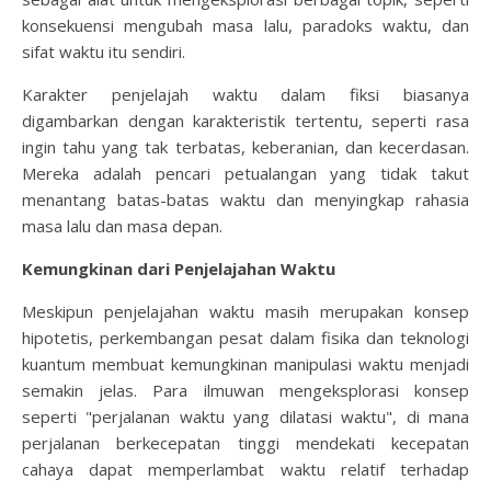
konsekuensi mengubah masa lalu, paradoks waktu, dan
sifat waktu itu sendiri.
Karakter penjelajah waktu dalam fiksi biasanya
digambarkan dengan karakteristik tertentu, seperti rasa
ingin tahu yang tak terbatas, keberanian, dan kecerdasan.
Mereka adalah pencari petualangan yang tidak takut
menantang batas-batas waktu dan menyingkap rahasia
masa lalu dan masa depan.
Kemungkinan dari Penjelajahan Waktu
Meskipun penjelajahan waktu masih merupakan konsep
hipotetis, perkembangan pesat dalam fisika dan teknologi
kuantum membuat kemungkinan manipulasi waktu menjadi
semakin jelas. Para ilmuwan mengeksplorasi konsep
seperti "perjalanan waktu yang dilatasi waktu", di mana
perjalanan berkecepatan tinggi mendekati kecepatan
cahaya dapat memperlambat waktu relatif terhadap