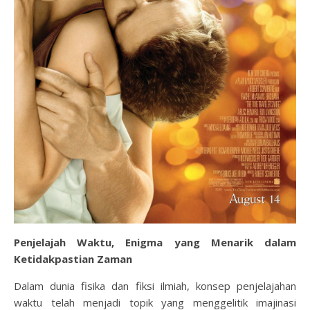
Penjelajah Waktu, Enigma yang Menarik dalam
Ketidakpastian Zaman
Dalam dunia fisika dan fiksi ilmiah, konsep penjelajahan
waktu telah menjadi topik yang menggelitik imajinasi