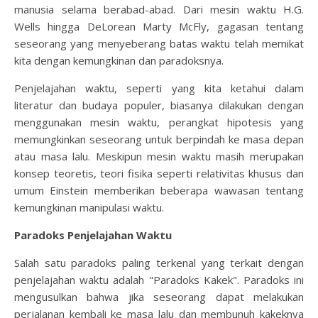
manusia selama berabad-abad. Dari mesin waktu H.G.
Wells hingga DeLorean Marty McFly, gagasan tentang
seseorang yang menyeberang batas waktu telah memikat
kita dengan kemungkinan dan paradoksnya.
Penjelajahan waktu, seperti yang kita ketahui dalam
literatur dan budaya populer, biasanya dilakukan dengan
menggunakan mesin waktu, perangkat hipotesis yang
memungkinkan seseorang untuk berpindah ke masa depan
atau masa lalu. Meskipun mesin waktu masih merupakan
konsep teoretis, teori fisika seperti relativitas khusus dan
umum Einstein memberikan beberapa wawasan tentang
kemungkinan manipulasi waktu.
Paradoks Penjelajahan Waktu
Salah satu paradoks paling terkenal yang terkait dengan
penjelajahan waktu adalah "Paradoks Kakek". Paradoks ini
mengusulkan bahwa jika seseorang dapat melakukan
perjalanan kembali ke masa lalu dan membunuh kakeknya