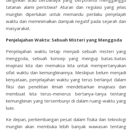
diinginkan atau berbahaya yang berpotensi mengganggu
tatanan alami peristiwa? Aturan dan regulasi yang jelas
mungkin diperlukan untuk memandu perilaku penjelajah
waktu dan meminimalkan dampak negatif pada sejarah dan
masyarakat.
Penjelajahan Waktu: Sebuah Misteri yang Menggoda
Penjelajahan waktu tetap menjadi sebuah misteri yang
menggoda, sebuah konsep yang menguji batas-batas
imajinasi kita dan memaksa kita untuk mempertanyakan
sifat waktu dan kemungkinannya. Meskipun belum menjadi
kenyataan, penjelajahan waktu yang terus berlanjut dalam
fiksi dan penelitian ilmiah mendebarkan imajinasi dan
membuat kita terus-menerus bertanya-tanya tentang
kemungkinan yang tersembunyi di dalam ruang-waktu yang
luas.
Ke depan, perkembangan pesat dalam fisika dan teknologi
mungkin akan membuka lebih banyak wawasan tentang