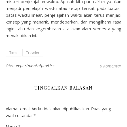
misteri penjelajahan waktu. Apakah kita pada akhirnya akan
menjadi penjelajah waktu atau tetap terikat pada batas-
batas waktu linear, penjelajahan waktu akan terus menjadi
konsep yang menarik, mendebarkan, dan mengilhami rasa
ingin tahu dan kegembiraan kita akan alam semesta yang
menakjubkan ini.
Time
Traveler
Oleh
experimentalpoetics
0 Komentar
TINGGALKAN BALASAN
Alamat email Anda tidak akan dipublikasikan.
Ruas yang
wajib ditandai
*
Nama
*