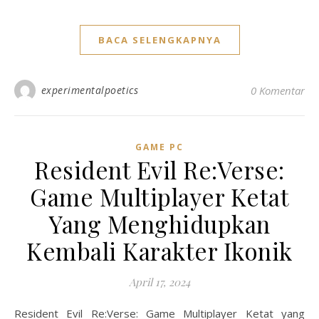
BACA SELENGKAPNYA
experimentalpoetics
0 Komentar
GAME PC
Resident Evil Re:Verse:
Game Multiplayer Ketat
Yang Menghidupkan
Kembali Karakter Ikonik
April 17, 2024
Resident Evil Re:Verse: Game Multiplayer Ketat yang