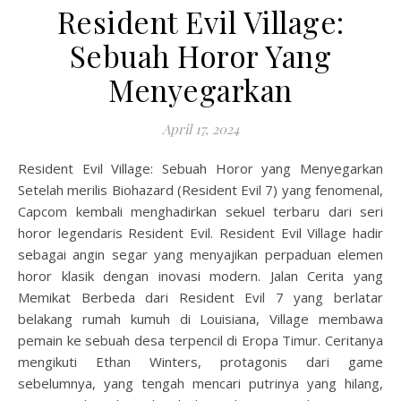
Resident Evil Village:
Sebuah Horor Yang
Menyegarkan
April 17, 2024
Resident Evil Village: Sebuah Horor yang Menyegarkan
Setelah merilis Biohazard (Resident Evil 7) yang fenomenal,
Capcom kembali menghadirkan sekuel terbaru dari seri
horor legendaris Resident Evil. Resident Evil Village hadir
sebagai angin segar yang menyajikan perpaduan elemen
horor klasik dengan inovasi modern. Jalan Cerita yang
Memikat Berbeda dari Resident Evil 7 yang berlatar
belakang rumah kumuh di Louisiana, Village membawa
pemain ke sebuah desa terpencil di Eropa Timur. Ceritanya
mengikuti Ethan Winters, protagonis dari game
sebelumnya, yang tengah mencari putrinya yang hilang,