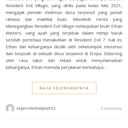
Resident Evil Village, yang dirilis pada bulan Mei 2021,
mengajak pemain melintasi desa terpencil yang penuh
rahasia dan makhluk buas. Menelisik Cerita yang
Menegangkan Resident Evil Village melanjutkan kisah Ethan
Winters, sang ayah yang terjebak dalam mimpi buruk
setelah peristiwa menakutkan di Resident Evil 7. Kali ini,
Ethan dan keluarganya diculik oleh sekelompok misterius
dan terpisah di sebuah desa terpencil di Eropa. Didorong
oleh rasa takut dan tekad untuk menyelamatkan
keluarganya, Ethan memulai perjalanan berbahaya…
BACA SELENGKAPNYA
experimentalpoetics
0 Komentar