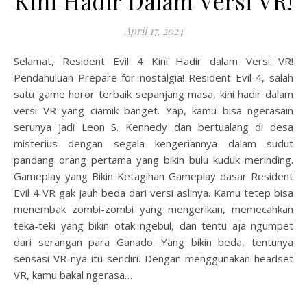
Kini Hadir Dalam Versi VR!
April 17, 2024
Selamat, Resident Evil 4 Kini Hadir dalam Versi VR!
Pendahuluan Prepare for nostalgia! Resident Evil 4, salah
satu game horor terbaik sepanjang masa, kini hadir dalam
versi VR yang ciamik banget. Yap, kamu bisa ngerasain
serunya jadi Leon S. Kennedy dan bertualang di desa
misterius dengan segala kengeriannya dalam sudut
pandang orang pertama yang bikin bulu kuduk merinding.
Gameplay yang Bikin Ketagihan Gameplay dasar Resident
Evil 4 VR gak jauh beda dari versi aslinya. Kamu tetep bisa
menembak zombi-zombi yang mengerikan, memecahkan
teka-teki yang bikin otak ngebul, dan tentu aja ngumpet
dari serangan para Ganado. Yang bikin beda, tentunya
sensasi VR-nya itu sendiri. Dengan menggunakan headset
VR, kamu bakal ngerasa…