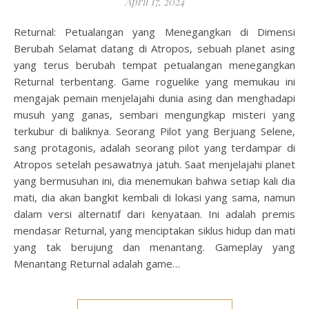
April 17, 2024
Returnal: Petualangan yang Menegangkan di Dimensi
Berubah Selamat datang di Atropos, sebuah planet asing
yang terus berubah tempat petualangan menegangkan
Returnal terbentang. Game roguelike yang memukau ini
mengajak pemain menjelajahi dunia asing dan menghadapi
musuh yang ganas, sembari mengungkap misteri yang
terkubur di baliknya. Seorang Pilot yang Berjuang Selene,
sang protagonis, adalah seorang pilot yang terdampar di
Atropos setelah pesawatnya jatuh. Saat menjelajahi planet
yang bermusuhan ini, dia menemukan bahwa setiap kali dia
mati, dia akan bangkit kembali di lokasi yang sama, namun
dalam versi alternatif dari kenyataan. Ini adalah premis
mendasar Returnal, yang menciptakan siklus hidup dan mati
yang tak berujung dan menantang. Gameplay yang
Menantang Returnal adalah game…