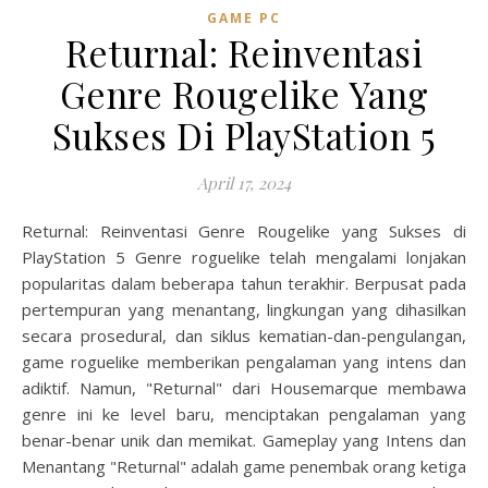
GAME PC
Returnal: Reinventasi
Genre Rougelike Yang
Sukses Di PlayStation 5
April 17, 2024
Returnal: Reinventasi Genre Rougelike yang Sukses di
PlayStation 5 Genre roguelike telah mengalami lonjakan
popularitas dalam beberapa tahun terakhir. Berpusat pada
pertempuran yang menantang, lingkungan yang dihasilkan
secara prosedural, dan siklus kematian-dan-pengulangan,
game roguelike memberikan pengalaman yang intens dan
adiktif. Namun, "Returnal" dari Housemarque membawa
genre ini ke level baru, menciptakan pengalaman yang
benar-benar unik dan memikat. Gameplay yang Intens dan
Menantang "Returnal" adalah game penembak orang ketiga