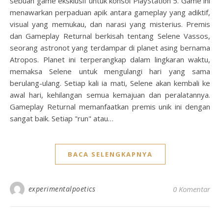
sebuah game eksklusif untuk konsol PlayStation 5. Game ini
menawarkan perpaduan apik antara gameplay yang adiktif,
visual yang memukau, dan narasi yang misterius. Premis
dan Gameplay Returnal berkisah tentang Selene Vassos,
seorang astronot yang terdampar di planet asing bernama
Atropos. Planet ini terperangkap dalam lingkaran waktu,
memaksa Selene untuk mengulangi hari yang sama
berulang-ulang. Setiap kali ia mati, Selene akan kembali ke
awal hari, kehilangan semua kemajuan dan peralatannya.
Gameplay Returnal memanfaatkan premis unik ini dengan
sangat baik. Setiap "run" atau…
BACA SELENGKAPNYA
experimentalpoetics
0 Komentar