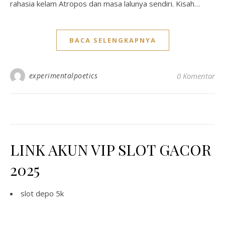
rahasia kelam Atropos dan masa lalunya sendiri. Kisah…
BACA SELENGKAPNYA
experimentalpoetics
0 Komentar
LINK AKUN VIP SLOT GACOR
2025
slot depo 5k