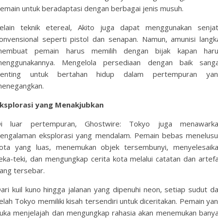
emain untuk beradaptasi dengan berbagai jenis musuh.
elain teknik etereal, Akito juga dapat menggunakan senja
onvensional seperti pistol dan senapan. Namun, amunisi langk
embuat pemain harus memilih dengan bijak kapan har
enggunakannya. Mengelola persediaan dengan baik sang
penting untuk bertahan hidup dalam pertempuran yan
enegangkan.
ksplorasi yang Menakjubkan
i luar pertempuran, Ghostwire: Tokyo juga menawark
engalaman eksplorasi yang mendalam. Pemain bebas menelusu
ota yang luas, menemukan objek tersembunyi, menyelesaik
eka-teki, dan mengungkap cerita kota melalui catatan dan artef
ang tersebar.
ari kuil kuno hingga jalanan yang dipenuhi neon, setiap sudut d
elah Tokyo memiliki kisah tersendiri untuk diceritakan. Pemain ya
uka menjelajah dan mengungkap rahasia akan menemukan bany