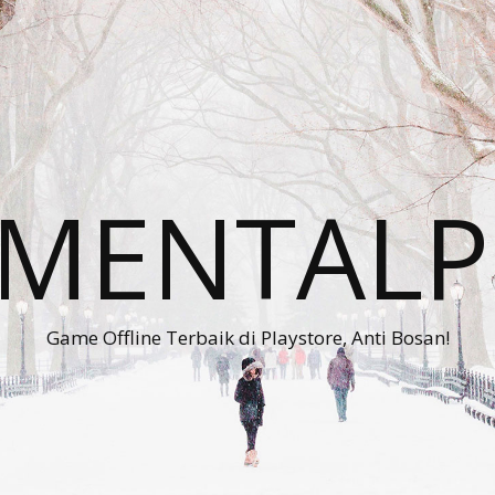
IMENTALP
Game Offline Terbaik di Playstore, Anti Bosan!