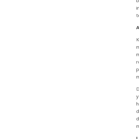
b
i
t
A
K
m
m
r
p
m
D
y
h
d
d
m
L