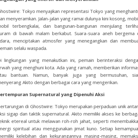
hostwire: Tokyo menyajikan representasi Tokyo yang menghant
an menyeramkan. Jalan-jalan yang ramai dulunya kini kosong, mobi
obil terbengkalai, dan bangunan-bangunan menjulang terlih
uram di bawah malam berkabut. Suara-suara aneh bergema 
dara, menciptakan atmosfer yang menegangkan dan membu
emain selalu waspada.
i lingkungan yang menakutkan ini, pemain berinteraksi deng
rwah yang menghuni kota. Ada yang ramah, memberikan informa
tau bantuan. Namun, banyak juga yang bermusuhan, si
enyerang Akito dengan berbagai cara yang mengerikan.
ertempuran Supernatural yang Dipenuhi Aksi
ertarungan di Ghostwire: Tokyo merupakan perpaduan unik anta
ksi sigap dan taktik supernatural. Akito memiliki akses ke berbag
eknik etereal untuk melawan roh-roh jahat, seperti menembakk
nergi spiritual atau menggunakan jimat kuno. Setiap kemampu
emiliki kelebihan dan kekurangannya masing-masing, memak