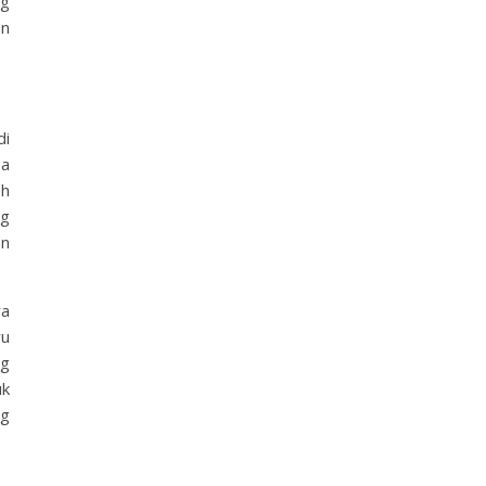
ng
an
di
ba
eh
ng
an
ya
ru
ng
uk
ng