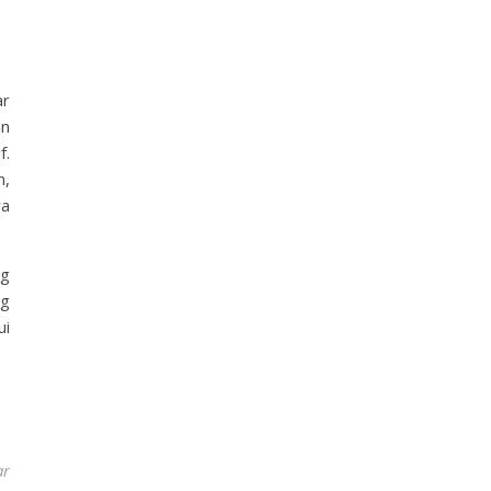
ar
an
f.
n,
ra
ng
ng
ui
ar