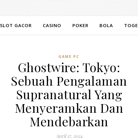
SLOT GACOR
CASINO
POKER
BOLA
TOGE
GAME PC
Ghostwire: Tokyo:
Sebuah Pengalaman
Supranatural Yang
Menyeramkan Dan
Mendebarkan
April 17, 2024