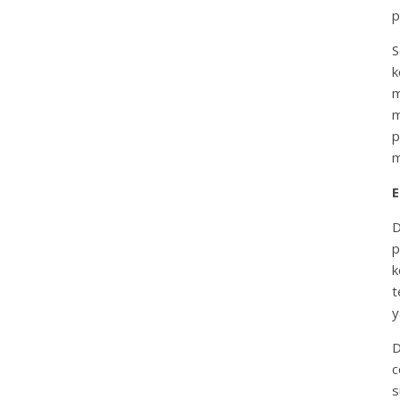
p
S
k
m
m
m
E
D
p
k
t
y
D
c
s