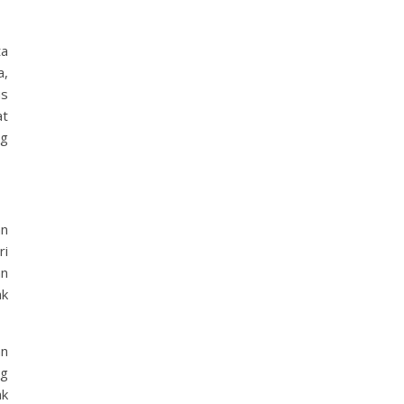
ta
a,
us
at
g
an
ri
an
ak
an
ng
ak