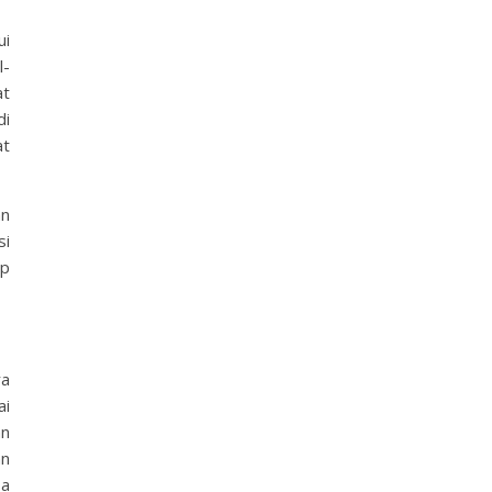
ui
l-
at
di
at
an
si
ap
ra
ai
an
an
sa