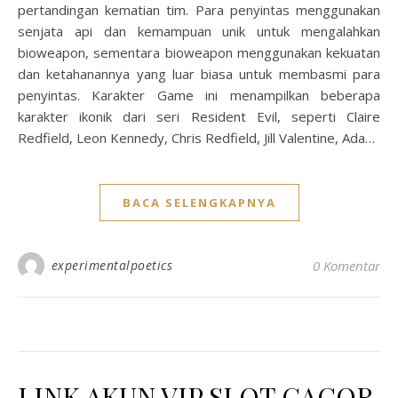
pertandingan kematian tim. Para penyintas menggunakan
senjata api dan kemampuan unik untuk mengalahkan
bioweapon, sementara bioweapon menggunakan kekuatan
dan ketahanannya yang luar biasa untuk membasmi para
penyintas. Karakter Game ini menampilkan beberapa
karakter ikonik dari seri Resident Evil, seperti Claire
Redfield, Leon Kennedy, Chris Redfield, Jill Valentine, Ada…
BACA SELENGKAPNYA
experimentalpoetics
0 Komentar
LINK AKUN VIP SLOT GACOR