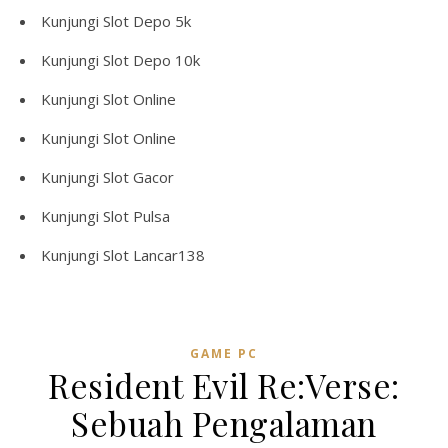
Kunjungi
Slot Depo 5k
Kunjungi
Slot Depo 10k
Kunjungi
Slot Online
Kunjungi
Slot Online
Kunjungi
Slot Gacor
Kunjungi
Slot Pulsa
Kunjungi
Slot Lancar138
GAME PC
Resident Evil Re:Verse:
Sebuah Pengalaman