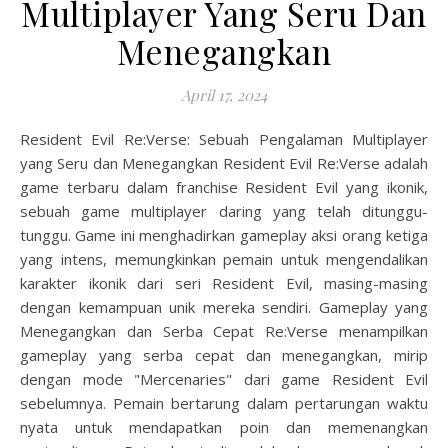
Multiplayer Yang Seru Dan
Menegangkan
April 17, 2024
Resident Evil Re:Verse: Sebuah Pengalaman Multiplayer
yang Seru dan Menegangkan Resident Evil Re:Verse adalah
game terbaru dalam franchise Resident Evil yang ikonik,
sebuah game multiplayer daring yang telah ditunggu-
tunggu. Game ini menghadirkan gameplay aksi orang ketiga
yang intens, memungkinkan pemain untuk mengendalikan
karakter ikonik dari seri Resident Evil, masing-masing
dengan kemampuan unik mereka sendiri. Gameplay yang
Menegangkan dan Serba Cepat Re:Verse menampilkan
gameplay yang serba cepat dan menegangkan, mirip
dengan mode "Mercenaries" dari game Resident Evil
sebelumnya. Pemain bertarung dalam pertarungan waktu
nyata untuk mendapatkan poin dan memenangkan