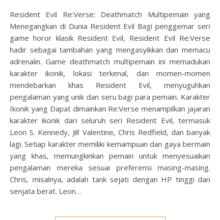
Resident Evil Re:Verse: Deathmatch Multipemain yang
Menegangkan di Dunia Resident Evil Bagi penggemar seri
game horor klasik Resident Evil, Resident Evil Re:Verse
hadir sebagai tambahan yang mengasyikkan dan memacu
adrenalin. Game deathmatch multipemain ini memadukan
karakter ikonik, lokasi terkenal, dan momen-momen
mendebarkan khas Resident Evil, menyuguhkan
pengalaman yang unik dan seru bagi para pemain. Karakter
Ikonik yang Dapat dimainkan Re:Verse menampilkan jajaran
karakter ikonik dari seluruh seri Resident Evil, termasuk
Leon S. Kennedy, Jill Valentine, Chris Redfield, dan banyak
lagi. Setiap karakter memiliki kemampuan dan gaya bermain
yang khas, memungkinkan pemain untuk menyesuaikan
pengalaman mereka sesuai preferensi masing-masing.
Chris, misalnya, adalah tank sejati dengan HP tinggi dan
senjata berat. Leon…