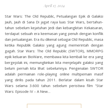
April 17, 2024
Star Wars: The Old Republic, Petualangan Epik di Galaksi
Jauh, Jauh di Sana Di jagat raya luas Star Wars, bertahun-
tahun sebelum kejatuhan Jedi dan kebangkitan Kekaisaran,
terdapat sebuah era keemasan yang penuh dengan konflik
dan petualangan. Era itu dikenal sebagai Old Republic, masa
ketika Republik Galaksi yang agung memerintah dengan
gagah. Star Wars: The Old Republic (SWTOR), MMORPG
epik keluaran BioWare, membawa kita kembali ke era yang
bergejolak ini, memungkinkan kita menjelajahi galaksi yang
belum pernah kita lihat sebelumnya. Pengenalan SWTOR
adalah permainan role-playing online multipemain masif
yang dirilis pada tahun 2011. Berlatar dalam kisah Star
Wars selama 3.600 tahun sebelum peristiwa film "Star
Wars: Episode IV – A New…