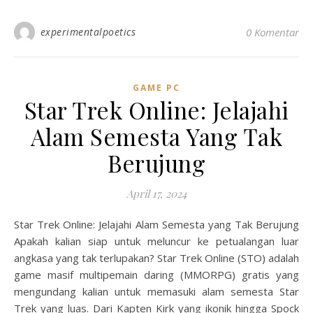
experimentalpoetics
0 Komentar
GAME PC
Star Trek Online: Jelajahi
Alam Semesta Yang Tak
Berujung
April 17, 2024
Star Trek Online: Jelajahi Alam Semesta yang Tak Berujung
Apakah kalian siap untuk meluncur ke petualangan luar
angkasa yang tak terlupakan? Star Trek Online (STO) adalah
game masif multipemain daring (MMORPG) gratis yang
mengundang kalian untuk memasuki alam semesta Star
Trek yang luas. Dari Kapten Kirk yang ikonik hingga Spock