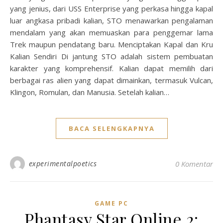
yang jenius, dari USS Enterprise yang perkasa hingga kapal
luar angkasa pribadi kalian, STO menawarkan pengalaman
mendalam yang akan memuaskan para penggemar lama
Trek maupun pendatang baru. Menciptakan Kapal dan Kru
Kalian Sendiri Di jantung STO adalah sistem pembuatan
karakter yang komprehensif. Kalian dapat memilih dari
berbagai ras alien yang dapat dimainkan, termasuk Vulcan,
Klingon, Romulan, dan Manusia. Setelah kalian…
BACA SELENGKAPNYA
experimentalpoetics
0 Komentar
GAME PC
Phantasy Star Online 2: