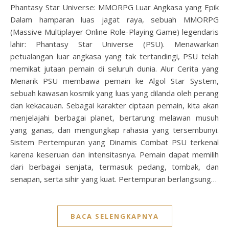
Phantasy Star Universe: MMORPG Luar Angkasa yang Epik
Dalam hamparan luas jagat raya, sebuah MMORPG
(Massive Multiplayer Online Role-Playing Game) legendaris
lahir: Phantasy Star Universe (PSU). Menawarkan
petualangan luar angkasa yang tak tertandingi, PSU telah
memikat jutaan pemain di seluruh dunia. Alur Cerita yang
Menarik PSU membawa pemain ke Algol Star System,
sebuah kawasan kosmik yang luas yang dilanda oleh perang
dan kekacauan. Sebagai karakter ciptaan pemain, kita akan
menjelajahi berbagai planet, bertarung melawan musuh
yang ganas, dan mengungkap rahasia yang tersembunyi.
Sistem Pertempuran yang Dinamis Combat PSU terkenal
karena keseruan dan intensitasnya. Pemain dapat memilih
dari berbagai senjata, termasuk pedang, tombak, dan
senapan, serta sihir yang kuat. Pertempuran berlangsung…
BACA SELENGKAPNYA