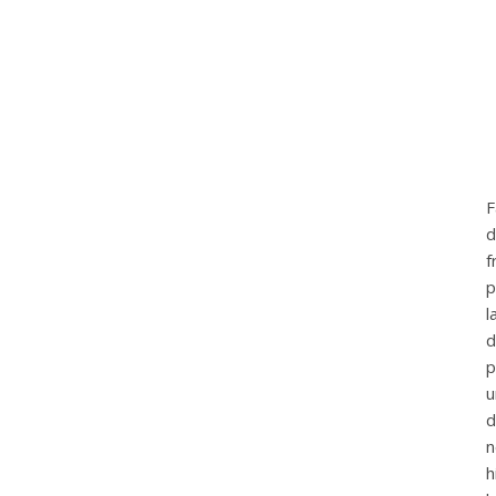
F
d
f
p
l
d
p
u
d
n
h