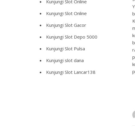
Kunjungi
Slot Online
Y
Kunjungi
Slot Online
b
K
Kunjungi
Slot Gacor
m
k
Kunjungi
Slot Depo 5000
b
Kunjungi
Slot Pulsa
r
p
Kunjungi
slot dana
k
p
Kunjungi
Slot Lancar138