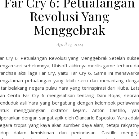
Far Cry 6: Petualangan
Revolusi Yang
Menggebrak
April 17, 2024
ar Cry 6: Petualangan Revolusi yang Menggebrak Setelah suks
engan seri sebelumnya, Ubisoft akhirnya merilis game terbaru da
ranchise aksi laga Far Cry, yaitu Far Cry 6. Game ini menawark
engalaman petualangan yang lebih seru dan menantang deng
atar belakang negara pulau Yara yang terinspirasi dari Kuba. Lat
an Cerita Far Cry 6 mengisahkan tentang Dani Rojas, seora
enduduk asli Yara yang bergabung dengan kelompok perlawan
ntuk menggulingkan diktator kejam, Antón Castillo, ya
iperankan dengan sangat apik oleh Giancarlo Esposito. Yara adal
egara tropis yang kaya akan sumber daya alam, tetapi rakyatn
idup dalam kemiskinan dan penindasan. Castillo mengej