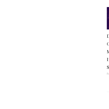
D
I
F