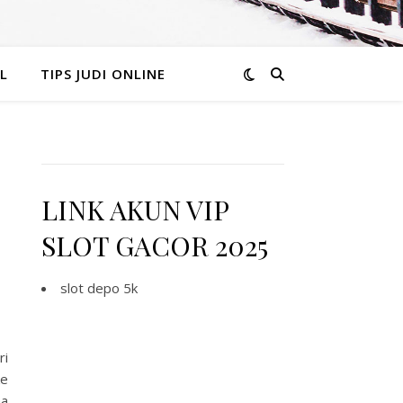
L
TIPS JUDI ONLINE
LINK AKUN VIP
SLOT GACOR 2025
slot depo 5k
ri
ke
ma