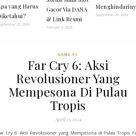
Apa yang Harus
Menghindariny
Gacor Via DANA
Diketahui?
September 20, 2024
& Link Resmi
eptember 20, 2024
Februari 3, 2026
GAME PC
Far Cry 6: Aksi
Revolusioner Yang
Mempesona Di Pulau
Tropis
April 17, 2024
ar Cry 6: Aksi Revolusioner yang Mempesona di Pulau Tropis F