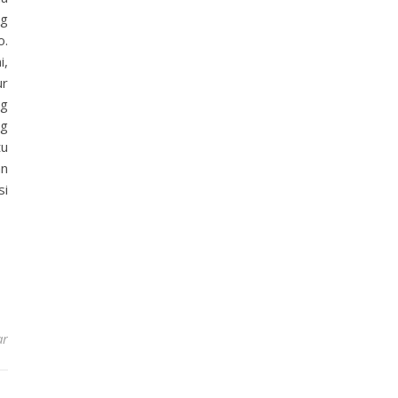
ng
o.
i,
ur
ng
ng
tu
an
si
ar