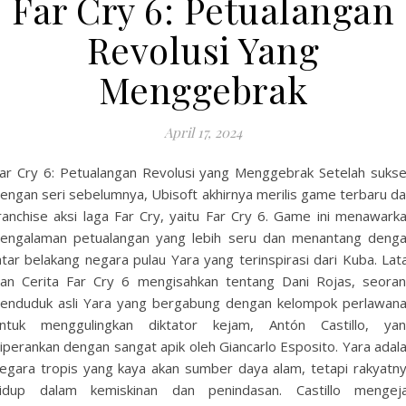
Far Cry 6: Petualangan
Revolusi Yang
Menggebrak
April 17, 2024
ar Cry 6: Petualangan Revolusi yang Menggebrak Setelah suks
engan seri sebelumnya, Ubisoft akhirnya merilis game terbaru da
ranchise aksi laga Far Cry, yaitu Far Cry 6. Game ini menawark
engalaman petualangan yang lebih seru dan menantang deng
atar belakang negara pulau Yara yang terinspirasi dari Kuba. Lat
an Cerita Far Cry 6 mengisahkan tentang Dani Rojas, seora
enduduk asli Yara yang bergabung dengan kelompok perlawan
ntuk menggulingkan diktator kejam, Antón Castillo, ya
iperankan dengan sangat apik oleh Giancarlo Esposito. Yara adal
egara tropis yang kaya akan sumber daya alam, tetapi rakyatn
idup dalam kemiskinan dan penindasan. Castillo mengej