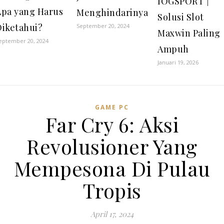
IOGSPORT |
Apa yang Harus
Menghindarinya
Solusi Slot
Diketahui?
September 20, 2024
Maxwin Paling
eptember 20, 2024
Ampuh
Januari 19, 2026
GAME PC
Far Cry 6: Aksi
Revolusioner Yang
Mempesona Di Pulau
Tropis
April 17, 2024