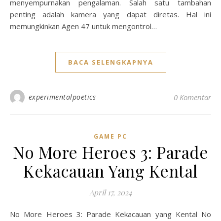
menyempurnakan pengalaman. Salah satu tambahan
penting adalah kamera yang dapat diretas. Hal ini
memungkinkan Agen 47 untuk mengontrol…
BACA SELENGKAPNYA
experimentalpoetics
0 Komentar
GAME PC
No More Heroes 3: Parade
Kekacauan Yang Kental
April 17, 2024
No More Heroes 3: Parade Kekacauan yang Kental No