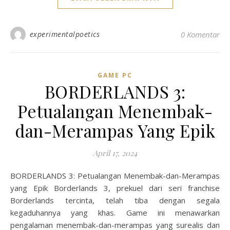
experimentalpoetics
0 Komentar
GAME PC
BORDERLANDS 3:
Petualangan Menembak-
dan-Merampas Yang Epik
April 17, 2024
BORDERLANDS 3: Petualangan Menembak-dan-Merampas
yang Epik Borderlands 3, prekuel dari seri franchise
Borderlands tercinta, telah tiba dengan segala
kegaduhannya yang khas. Game ini menawarkan
pengalaman menembak-dan-merampas yang surealis dan