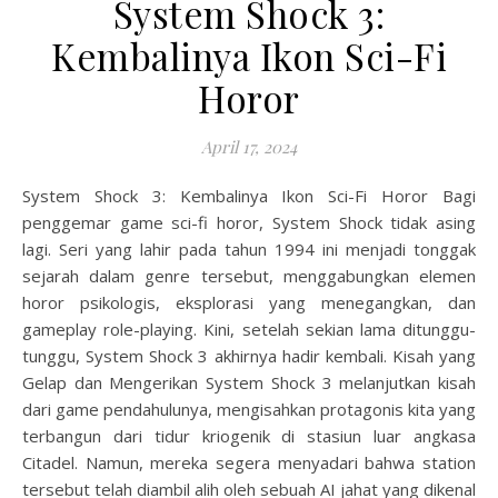
System Shock 3:
Kembalinya Ikon Sci-Fi
Horor
April 17, 2024
System Shock 3: Kembalinya Ikon Sci-Fi Horor Bagi
penggemar game sci-fi horor, System Shock tidak asing
lagi. Seri yang lahir pada tahun 1994 ini menjadi tonggak
sejarah dalam genre tersebut, menggabungkan elemen
horor psikologis, eksplorasi yang menegangkan, dan
gameplay role-playing. Kini, setelah sekian lama ditunggu-
tunggu, System Shock 3 akhirnya hadir kembali. Kisah yang
Gelap dan Mengerikan System Shock 3 melanjutkan kisah
dari game pendahulunya, mengisahkan protagonis kita yang
terbangun dari tidur kriogenik di stasiun luar angkasa
Citadel. Namun, mereka segera menyadari bahwa station
tersebut telah diambil alih oleh sebuah AI jahat yang dikenal