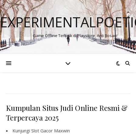
EXPERIMENTALPOETI
Game Offline Terbaik di Playstore, Anti Bosan!
Kumpulan Situs Judi Online Resmi &
Terpercaya 2025
Kunjungi
Slot Gacor Maxwin