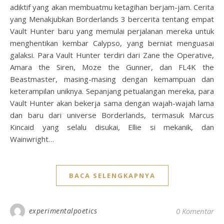
adiktif yang akan membuatmu ketagihan berjam-jam. Cerita
yang Menakjubkan Borderlands 3 bercerita tentang empat
Vault Hunter baru yang memulai perjalanan mereka untuk
menghentikan kembar Calypso, yang berniat menguasai
galaksi. Para Vault Hunter terdiri dari Zane the Operative,
Amara the Siren, Moze the Gunner, dan FL4K the
Beastmaster, masing-masing dengan kemampuan dan
keterampilan uniknya. Sepanjang petualangan mereka, para
Vault Hunter akan bekerja sama dengan wajah-wajah lama
dan baru dari universe Borderlands, termasuk Marcus
Kincaid yang selalu disukai, Ellie si mekanik, dan
Wainwright…
BACA SELENGKAPNYA
experimentalpoetics
0 Komentar