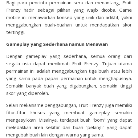
Bagi para pencinta permainan seru dan menantang, Fruit
Frenzy hadir sebagai pilihan yang wajib dicoba. Game
mobile ini menawarkan konsep yang unik dan adiktif, yakni
menggabungkan buah-buahan untuk mendapatkan skor
tertinggi.
Gameplay yang Sederhana namun Menawan
Dengan gameplay yang sederhana, semua orang dari
segala usia dapat menikmati Fruit Frenzy. Tujuan utama
permainan ini adalah menggabungkan tiga buah atau lebih
yang sama pada papan permainan untuk menghapusnya.
Semakin banyak buah yang digabungkan, semakin tinggi
skor yang diperoleh.
Selain mekanisme penggabungan, Fruit Frenzy juga memiliki
fitur-fitur khusus yang membuat gameplay semakin
mengasyikkan. Misalnya, terdapat buah "bom" yang dapat
meledakkan area sekitar dan buah "pelangi" yang dapat
mengubah buah lain dengan warna yang sama.