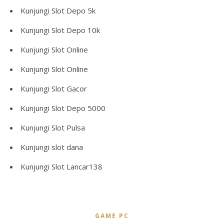
Kunjungi
Slot Depo 5k
Kunjungi
Slot Depo 10k
Kunjungi
Slot Online
Kunjungi
Slot Online
Kunjungi
Slot Gacor
Kunjungi
Slot Depo 5000
Kunjungi
Slot Pulsa
Kunjungi
slot dana
Kunjungi
Slot Lancar138
GAME PC