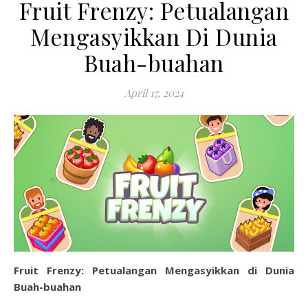
Fruit Frenzy: Petualangan
Mengasyikkan Di Dunia
Buah-buahan
April 17, 2024
Fruit Frenzy: Petualangan Mengasyikkan di Dunia
Buah-buahan