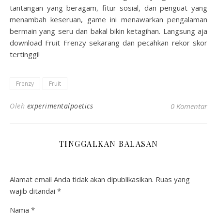
tantangan yang beragam, fitur sosial, dan penguat yang
menambah keseruan, game ini menawarkan pengalaman
bermain yang seru dan bakal bikin ketagihan. Langsung aja
download Fruit Frenzy sekarang dan pecahkan rekor skor
tertinggi!
Frenzy
Fruit
Oleh
experimentalpoetics
0 Komentar
TINGGALKAN BALASAN
Alamat email Anda tidak akan dipublikasikan.
Ruas yang
wajib ditandai
*
Nama
*