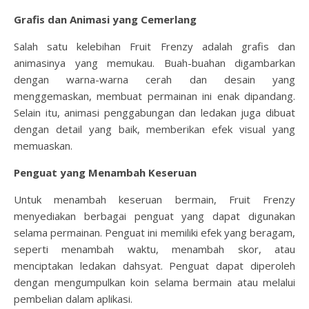
Grafis dan Animasi yang Cemerlang
Salah satu kelebihan Fruit Frenzy adalah grafis dan
animasinya yang memukau. Buah-buahan digambarkan
dengan warna-warna cerah dan desain yang
menggemaskan, membuat permainan ini enak dipandang.
Selain itu, animasi penggabungan dan ledakan juga dibuat
dengan detail yang baik, memberikan efek visual yang
memuaskan.
Penguat yang Menambah Keseruan
Untuk menambah keseruan bermain, Fruit Frenzy
menyediakan berbagai penguat yang dapat digunakan
selama permainan. Penguat ini memiliki efek yang beragam,
seperti menambah waktu, menambah skor, atau
menciptakan ledakan dahsyat. Penguat dapat diperoleh
dengan mengumpulkan koin selama bermain atau melalui
pembelian dalam aplikasi.