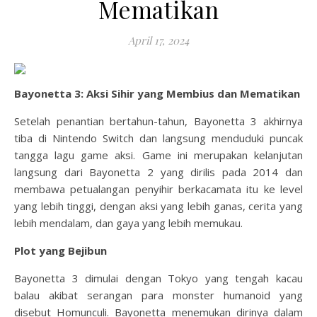
Mematikan
April 17, 2024
Bayonetta 3: Aksi Sihir yang Membius dan Mematikan
Setelah penantian bertahun-tahun, Bayonetta 3 akhirnya
tiba di Nintendo Switch dan langsung menduduki puncak
tangga lagu game aksi. Game ini merupakan kelanjutan
langsung dari Bayonetta 2 yang dirilis pada 2014 dan
membawa petualangan penyihir berkacamata itu ke level
yang lebih tinggi, dengan aksi yang lebih ganas, cerita yang
lebih mendalam, dan gaya yang lebih memukau.
Plot yang Bejibun
Bayonetta 3 dimulai dengan Tokyo yang tengah kacau
balau akibat serangan para monster humanoid yang
disebut Homunculi. Bayonetta menemukan dirinya dalam