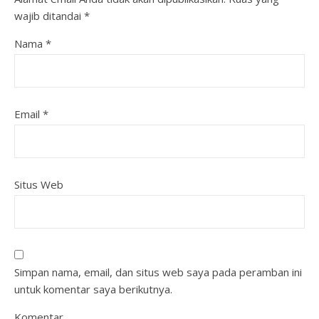
wajib ditandai
*
Nama
*
Email
*
Situs Web
Simpan nama, email, dan situs web saya pada peramban ini
untuk komentar saya berikutnya.
Komentar