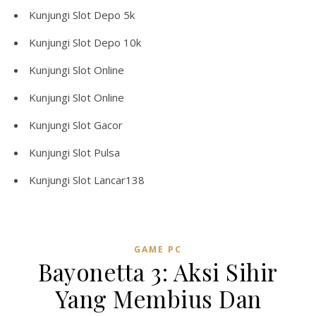
Kunjungi
Slot Depo 5k
Kunjungi
Slot Depo 10k
Kunjungi
Slot Online
Kunjungi
Slot Online
Kunjungi
Slot Gacor
Kunjungi
Slot Pulsa
Kunjungi
Slot Lancar138
GAME PC
Bayonetta 3: Aksi Sihir
Yang Membius Dan