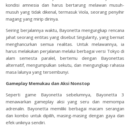
kondisi amnesia dan harus bertarung melawan musuh-
musuh yang tidak dikenal, termasuk Viola, seorang penyihir
magang yang mirip dirinya.
Seiring berjalannya waktu, Bayonetta mengungkap rencana
jahat seorang entitas yang disebut Singularity, yang berniat
menghancurkan semua realitas. Untuk melawannya, ia
harus melakukan perjalanan melalui berbagai versi Tokyo di
alam semesta paralel, bertemu dengan Bayonettas
alternatif, mengumpulkan sekutu, dan mengungkap rahasia
masa lalunya yang tersembunyi.
Gameplay Memukau dan Aksi Nonstop
Seperti game Bayonetta sebelumnya, Bayonetta 3
menawarkan gameplay aksi yang seru dan memompa
adrenalin. Bayonetta memiliki berbagai macam serangan
dan kombo untuk dipilih, masing-masing dengan gaya dan
efek uniknya sendiri.