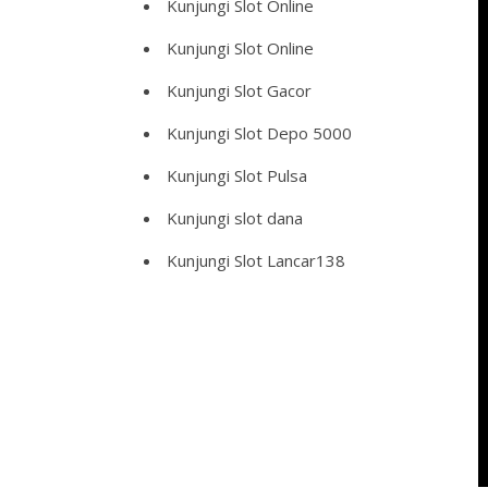
Kunjungi
Slot Online
Kunjungi
Slot Online
Kunjungi
Slot Gacor
Kunjungi
Slot Depo 5000
Kunjungi
Slot Pulsa
Kunjungi
slot dana
Kunjungi
Slot Lancar138