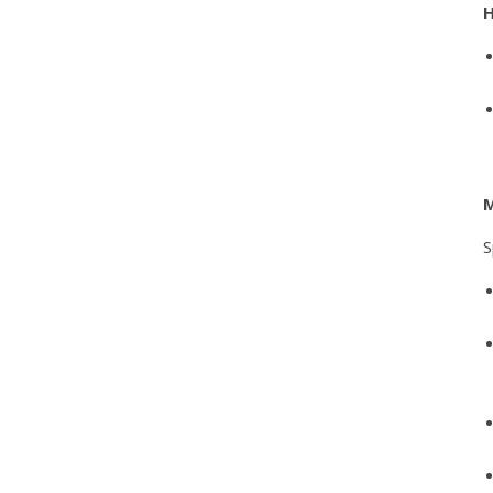
H
M
S