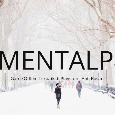
IMENTALP
Game Offline Terbaik di Playstore, Anti Bosan!