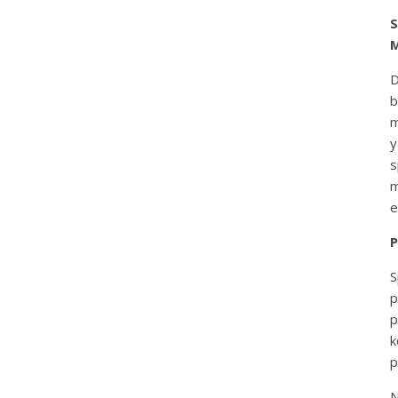
S
M
D
b
m
y
s
m
e
P
S
p
p
k
p
N