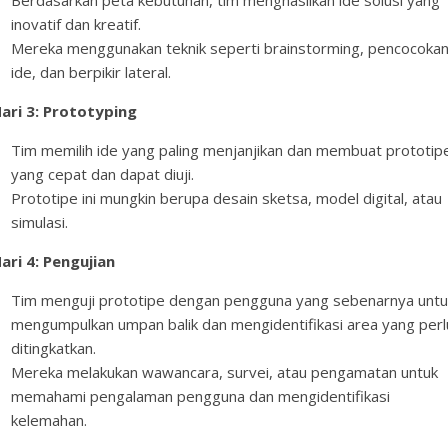
Berdasarkan peta kebutuhan, tim menghasilkan ide solusi yang
inovatif dan kreatif.
Mereka menggunakan teknik seperti brainstorming, pencocoka
ide, dan berpikir lateral.
ari 3: Prototyping
Tim memilih ide yang paling menjanjikan dan membuat prototip
yang cepat dan dapat diuji.
Prototipe ini mungkin berupa desain sketsa, model digital, atau
simulasi.
ari 4: Pengujian
Tim menguji prototipe dengan pengguna yang sebenarnya untu
mengumpulkan umpan balik dan mengidentifikasi area yang perl
ditingkatkan.
Mereka melakukan wawancara, survei, atau pengamatan untuk
memahami pengalaman pengguna dan mengidentifikasi
kelemahan.