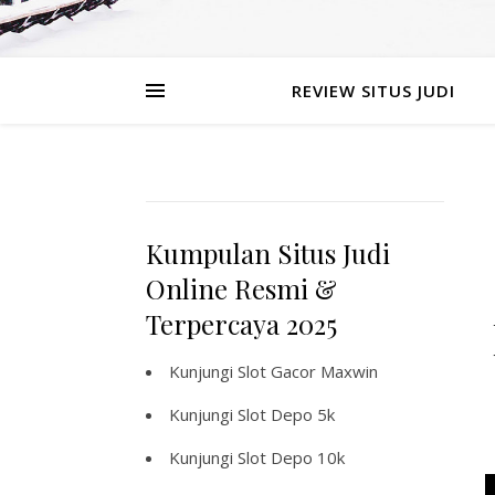
REVIEW SITUS JUDI
Kumpulan Situs Judi
Online Resmi &
Terpercaya 2025
Kunjungi
Slot Gacor Maxwin
Kunjungi
Slot Depo 5k
Kunjungi
Slot Depo 10k