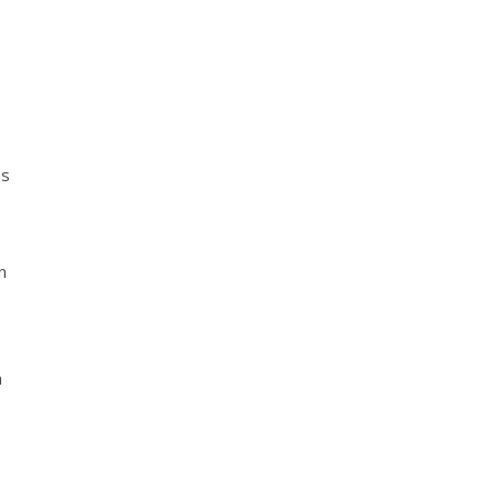
us
n
n