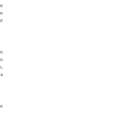
se
se
at
am
an
n,
ra
at