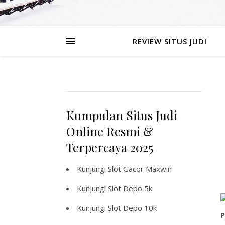
REVIEW SITUS JUDI
Kumpulan Situs Judi
Online Resmi &
Terpercaya 2025
Kunjungi
Slot Gacor Maxwin
Kunjungi
Slot Depo 5k
Kunjungi
Slot Depo 10k
P