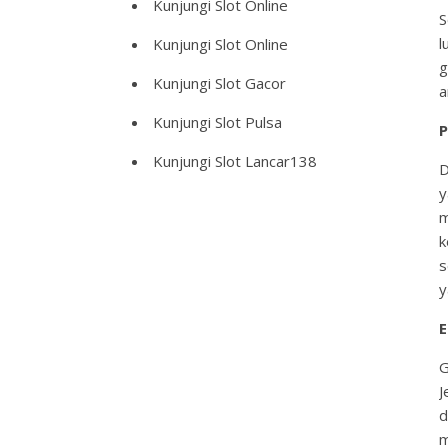
Kunjungi
Slot Online
S
l
Kunjungi
Slot Online
g
Kunjungi
Slot Gacor
a
Kunjungi
Slot Pulsa
P
Kunjungi
Slot Lancar138
D
y
m
k
s
y
E
G
J
d
m