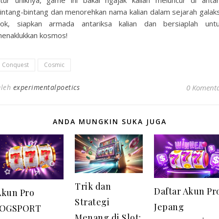
itur uniknya, game ini bakal ngajak kalian meluncur di anta
intang-bintang dan menorehkan nama kalian dalam sejarah galaks
ok, siapkan armada antariksa kalian dan bersiaplah unt
enaklukkan kosmos!
Conquest
Cosmic
leh
experimentalpoetics
0 Koment
ANDA MUNGKIN SUKA JUGA
Trik dan
Daftar Akun Pr
Akun Pro
Strategi
Jepang
IOGSPORT
Menang di Slot: