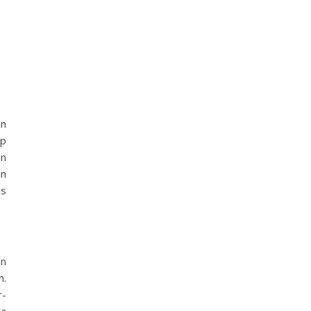
an
up
an
an
us
an
m.
r-