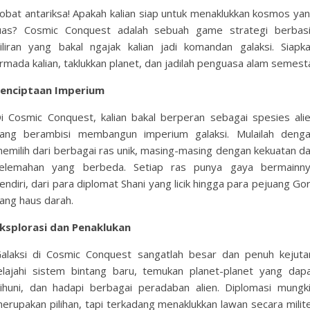
obat antariksa! Apakah kalian siap untuk menaklukkan kosmos ya
uas? Cosmic Conquest adalah sebuah game strategi berbas
iliran yang bakal ngajak kalian jadi komandan galaksi. Siapk
rmada kalian, taklukkan planet, dan jadilah penguasa alam semest
enciptaan Imperium
i Cosmic Conquest, kalian bakal berperan sebagai spesies ali
ang berambisi membangun imperium galaksi. Mulailah deng
emilih dari berbagai ras unik, masing-masing dengan kekuatan d
elemahan yang berbeda. Setiap ras punya gaya bermainn
endiri, dari para diplomat Shani yang licik hingga para pejuang Go
ang haus darah.
ksplorasi dan Penaklukan
alaksi di Cosmic Conquest sangatlah besar dan penuh kejuta
elajahi sistem bintang baru, temukan planet-planet yang dap
ihuni, dan hadapi berbagai peradaban alien. Diplomasi mungk
erupakan pilihan, tapi terkadang menaklukkan lawan secara milit