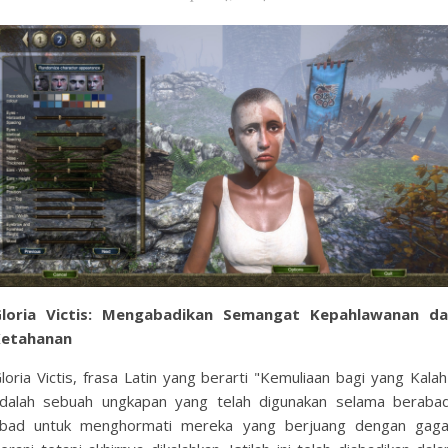
loria Victis: Mengabadikan Semangat Kepahlawanan d
etahanan
loria Victis, frasa Latin yang berarti "Kemuliaan bagi yang Kalah
dalah sebuah ungkapan yang telah digunakan selama beraba
bad untuk menghormati mereka yang berjuang dengan gag