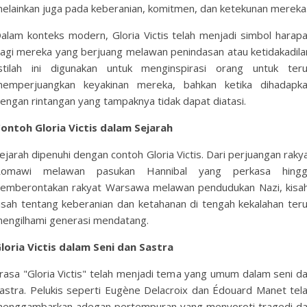
elainkan juga pada keberanian, komitmen, dan ketekunan mereka
alam konteks modern, Gloria Victis telah menjadi simbol harap
agi mereka yang berjuang melawan penindasan atau ketidakadila
stilah ini digunakan untuk menginspirasi orang untuk ter
emperjuangkan keyakinan mereka, bahkan ketika dihadapk
engan rintangan yang tampaknya tidak dapat diatasi.
ontoh Gloria Victis dalam Sejarah
ejarah dipenuhi dengan contoh Gloria Victis. Dari perjuangan raky
Romawi melawan pasukan Hannibal yang perkasa hingg
emberontakan rakyat Warsawa melawan pendudukan Nazi, kisa
isah tentang keberanian dan ketahanan di tengah kekalahan ter
engilhami generasi mendatang.
loria Victis dalam Seni dan Sastra
rasa "Gloria Victis" telah menjadi tema yang umum dalam seni d
astra. Pelukis seperti Eugène Delacroix dan Édouard Manet tel
enggambarkan adegan pertempuran yang menyoroti tragedi d