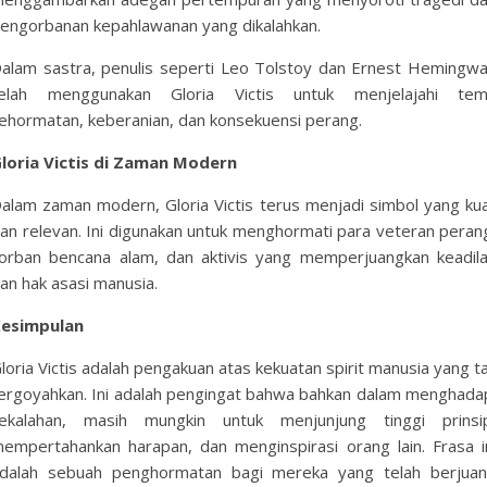
engorbanan kepahlawanan yang dikalahkan.
alam sastra, penulis seperti Leo Tolstoy dan Ernest Hemingw
elah menggunakan Gloria Victis untuk menjelajahi te
ehormatan, keberanian, dan konsekuensi perang.
loria Victis di Zaman Modern
alam zaman modern, Gloria Victis terus menjadi simbol yang ku
an relevan. Ini digunakan untuk menghormati para veteran peran
orban bencana alam, dan aktivis yang memperjuangkan keadil
an hak asasi manusia.
esimpulan
loria Victis adalah pengakuan atas kekuatan spirit manusia yang t
ergoyahkan. Ini adalah pengingat bahwa bahkan dalam menghada
ekalahan, masih mungkin untuk menjunjung tinggi prinsi
empertahankan harapan, dan menginspirasi orang lain. Frasa i
dalah sebuah penghormatan bagi mereka yang telah berjua