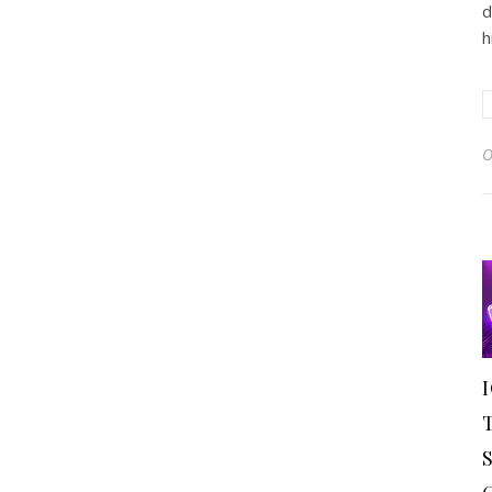
d
h
O
S