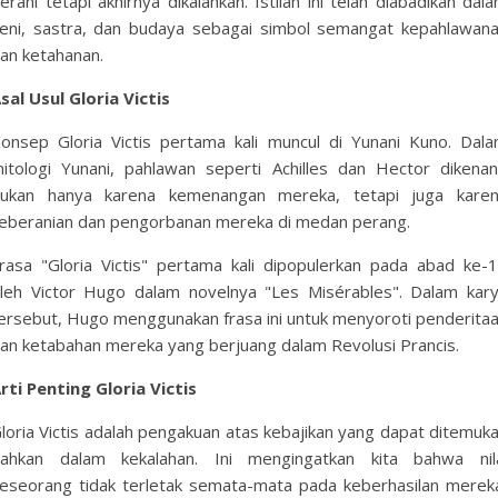
erani tetapi akhirnya dikalahkan. Istilah ini telah diabadikan dal
eni, sastra, dan budaya sebagai simbol semangat kepahlawan
an ketahanan.
sal Usul Gloria Victis
onsep Gloria Victis pertama kali muncul di Yunani Kuno. Dal
itologi Yunani, pahlawan seperti Achilles dan Hector dikena
ukan hanya karena kemenangan mereka, tetapi juga kare
eberanian dan pengorbanan mereka di medan perang.
rasa "Gloria Victis" pertama kali dipopulerkan pada abad ke-
leh Victor Hugo dalam novelnya "Les Misérables". Dalam kar
ersebut, Hugo menggunakan frasa ini untuk menyoroti penderita
an ketabahan mereka yang berjuang dalam Revolusi Prancis.
rti Penting Gloria Victis
loria Victis adalah pengakuan atas kebajikan yang dapat ditemuk
ahkan dalam kekalahan. Ini mengingatkan kita bahwa nil
eseorang tidak terletak semata-mata pada keberhasilan merek