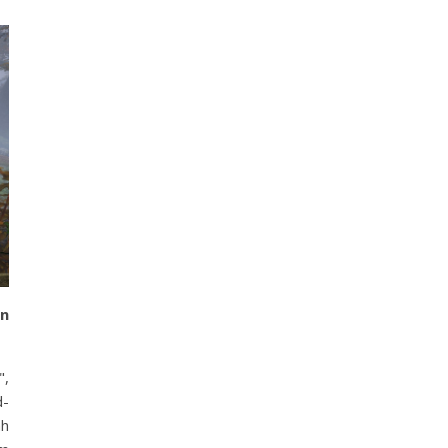
an
",
d-
ah