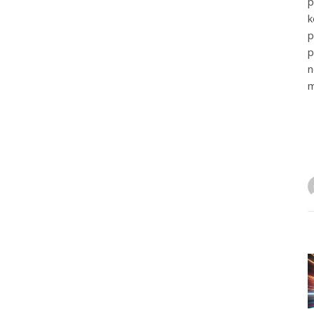
p
k
p
p
n
m