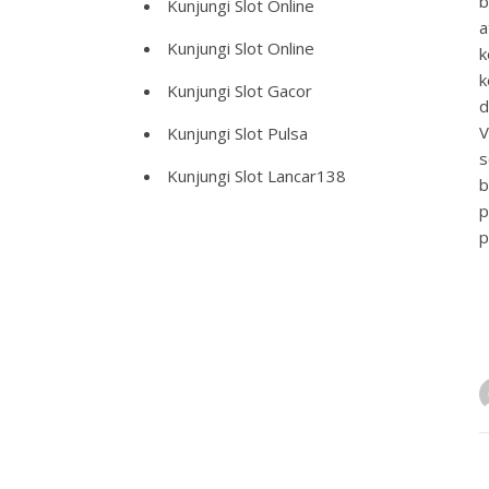
b
Kunjungi
Slot Online
a
Kunjungi
Slot Online
k
k
Kunjungi
Slot Gacor
d
V
Kunjungi
Slot Pulsa
s
Kunjungi
Slot Lancar138
b
p
p