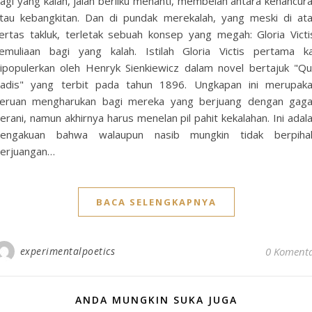
agi yang kalah, jalan berliku menanti, membelah antara kehancur
tau kebangkitan. Dan di pundak merekalah, yang meski di at
ertas takluk, terletak sebuah konsep yang megah: Gloria Victi
emuliaan bagi yang kalah. Istilah Gloria Victis pertama ka
ipopulerkan oleh Henryk Sienkiewicz dalam novel bertajuk "Q
adis" yang terbit pada tahun 1896. Ungkapan ini merupak
eruan mengharukan bagi mereka yang berjuang dengan gag
erani, namun akhirnya harus menelan pil pahit kekalahan. Ini adal
engakuan bahwa walaupun nasib mungkin tidak berpiha
erjuangan…
BACA SELENGKAPNYA
experimentalpoetics
0 Koment
ANDA MUNGKIN SUKA JUGA