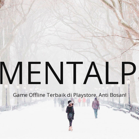
IMENTALP
Game Offline Terbaik di Playstore, Anti Bosan!