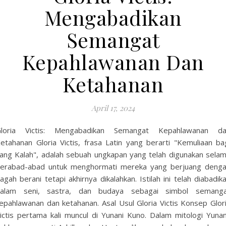
Mengabadikan
Semangat
Kepahlawanan Dan
Ketahanan
April 17, 2024
loria Victis: Mengabadikan Semangat Kepahlawanan d
etahanan Gloria Victis, frasa Latin yang berarti "Kemuliaan ba
ang Kalah", adalah sebuah ungkapan yang telah digunakan sela
erabad-abad untuk menghormati mereka yang berjuang deng
agah berani tetapi akhirnya dikalahkan. Istilah ini telah diabadik
alam seni, sastra, dan budaya sebagai simbol semang
epahlawanan dan ketahanan. Asal Usul Gloria Victis Konsep Glor
ictis pertama kali muncul di Yunani Kuno. Dalam mitologi Yunan