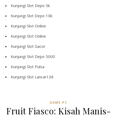
Kunjungi
Slot Depo 5k
Kunjungi
Slot Depo 10k
Kunjungi
Slot Online
Kunjungi
Slot Online
Kunjungi
Slot Gacor
Kunjungi
Slot Depo 5000
Kunjungi
Slot Pulsa
Kunjungi
Slot Lancar138
GAME PC
Fruit Fiasco: Kisah Manis-