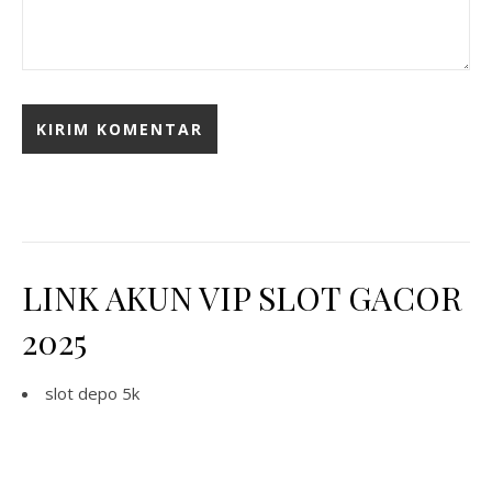
LINK AKUN VIP SLOT GACOR
2025
slot depo 5k