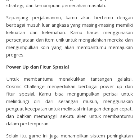
strategi, dan kemampuan pemecahan masalah.
Sepanjang perjalananmu, kamu akan bertemu dengan
berbagai musuh luar angkasa yang masing-masing memiliki
kekuatan dan kelemahan. Kamu harus menggunakan
persenjataan dan item unik untuk mengalahkan mereka dan
mengumpulkan koin yang akan membantumu memajukan
progres.
Power Up dan Fitur Spesial
Untuk membantumu menaklukkan tantangan galaksi,
Cosmic Challenge menyediakan berbagai power up dan
fitur spesial. Kamu bisa mengumpulkan perisai untuk
melindungi diri dari serangan musuh, menggunakan
penguat kecepatan untuk melintasi rintangan dengan cepat,
dan bahkan memanggil sekutu alien untuk membantumu
dalam pertempuran.
Selain itu, game ini juga menampilkan sistem peningkatan