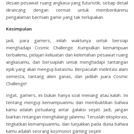
desain pesawat ruang angkasa yang futuristik, setiap detail
dirancang dengan cermat untuk memberikanmu
pengalaman bermain game yang tak terlupakan.
Kesimpulan
Jadi, para gamers, inilah waktunya untuk bersiap
menghadapi Cosmic Challenge. Kumpulkan kemampuan
terbaikmu, pelajari kekuatan dan kelemahan pesawat ruang
angkasamu, dan bersiaplah untuk menghadapi tantangan
epik yang akan menguji batasmu. Berpaculah melintasi alam
semesta, tantang alien ganas, dan jadilah juara Cosmic
Challenge!
Ingat, gamers, ini bukan hanya soal menang atau kalah. Ini
tentang menguji kemampuanmu dan membuktikan bahwa
kamu adalah petualang antar galaksi sejati. Jadi, jangan
biarkan rintangan menghalangi jalanmu. Teruslah eksplorasi,
tingkatkan kemampuanmu, dan tunjukkan pada dunia bahwa
kamu adalah seorang kosmonot gaming sejati!