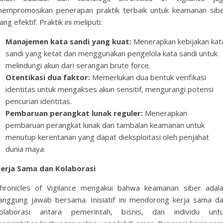
empromosikan penerapan praktik terbaik untuk keamanan sib
ang efektif. Praktik ini meliputi:
Manajemen kata sandi yang kuat:
Menerapkan kebijakan kat
sandi yang ketat dan menggunakan pengelola kata sandi untuk
melindungi akun dari serangan brute force.
Otentikasi dua faktor:
Memerlukan dua bentuk verifikasi
identitas untuk mengakses akun sensitif, mengurangi potensi
pencurian identitas.
Pembaruan perangkat lunak reguler:
Menerapkan
pembaruan perangkat lunak dan tambalan keamanan untuk
menutup kerentanan yang dapat dieksploitasi oleh penjahat
dunia maya.
erja Sama dan Kolaborasi
hronicles of Vigilance mengakui bahwa keamanan siber adal
anggung jawab bersama. Inisiatif ini mendorong kerja sama d
olaborasi antara pemerintah, bisnis, dan individu unt