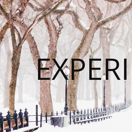
EXPER