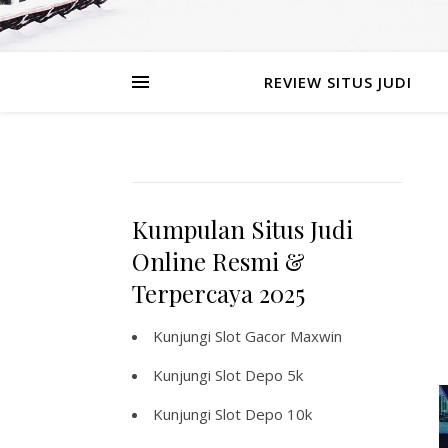
REVIEW SITUS JUDI
Kumpulan Situs Judi
Online Resmi &
Terpercaya 2025
Kunjungi
Slot Gacor Maxwin
Kunjungi
Slot Depo 5k
Kunjungi
Slot Depo 10k