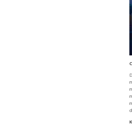
C
D
m
m
m
m
d
K