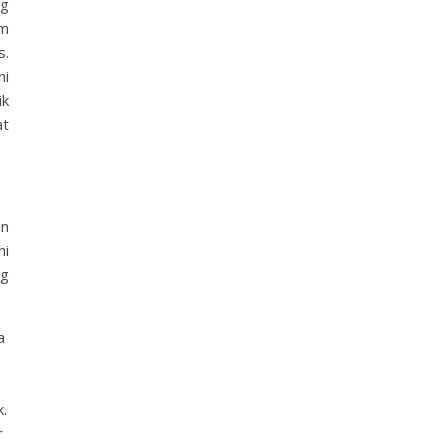
ng
am
s.
ni
ik
at
an
ni
ng
a
k.
r