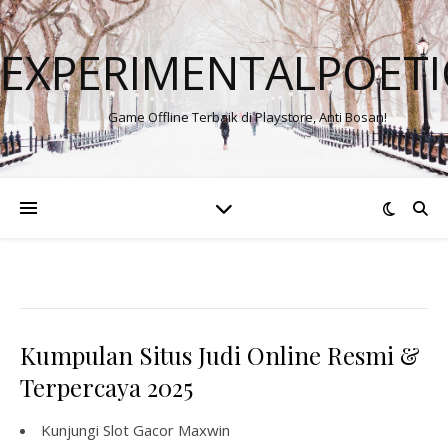
EXPERIMENTALPOETI
Game Offline Terbaik di Playstore, Anti Bosan!
Kumpulan Situs Judi Online Resmi &
Terpercaya 2025
Kunjungi
Slot Gacor Maxwin