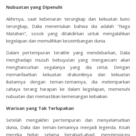
Nubuatan yang Dipenuhi
Akhirnya, saat kebenaran terungkap dan kekuatan kuno
terungkap, Dalia menemukan bahwa dia adalah "Naga
Matahari", sosok yang ditakdirkan untuk mengalahkan
kegelapan dan memulihkan keseimbangan dunia.
Dalam pertempuran terakhir yang mendebarkan, Dalia
menghadapi musuh bebuyutan yang mengancam akan
menghancurkan segalanya yang dia cintai. Dengan
memanfaatkan kekuatan drakoniknya dan kekuatan
ikatannya dengan teman-temannya, dia melemparkan
cahaya terang harapan ke dalam kegelapan, memenuhi
nubuatan dan memastikan kemenangan kebaikan.
Warisan yang Tak Terlupakan
Setelah mengakhiri pertempuran dan menyelamatkan
dunia, Dalia dan teman-temannya menjadi legenda. Kisah
mereka hidup selama berabad-abad, menginspirasi