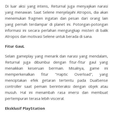
Di luar aksi yang intens, Returnal juga menyajikan narasi
yang menawan. Saat Selene menjelajahi Atropos, dia akan
menemukan fragmen ingatan dan pesan dari orang lain
yang pernah terdampar di planet ini. Potongan-potongan
informasi ini secara perlahan mengungkap misteri di balik
Atropos dan motivasi Selene untuk berada di sana.
Fitur GauL
Selain gameplay yang menarik dan narasi yang mendalam,
Returnal juga dibumbui dengan fitur-fitur gaul yang
menaikkan keseruan bermain. Misalnya, game ini
memperkenalkan fitur "Haptic Overload", yang
menciptakan efek getaran tertentu pada DualSense
controller saat pemain berinteraksi dengan objek atau
musuh. Hal ini menambah rasa imersi dan membuat
pertempuran terasa lebih visceral.
Eksklusif PlayStation