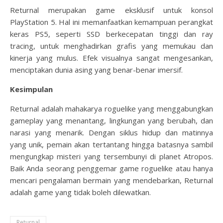
Returnal merupakan game eksklusif untuk konsol
PlayStation 5. Hal ini memanfaatkan kemampuan perangkat
keras PS5, seperti SSD berkecepatan tinggi dan ray
tracing, untuk menghadirkan grafis yang memukau dan
kinerja yang mulus. Efek visualnya sangat mengesankan,
menciptakan dunia asing yang benar-benar imersif.
Kesimpulan
Returnal adalah mahakarya roguelike yang menggabungkan
gameplay yang menantang, lingkungan yang berubah, dan
narasi yang menarik. Dengan siklus hidup dan matinnya
yang unik, pemain akan tertantang hingga batasnya sambil
mengungkap misteri yang tersembunyi di planet Atropos.
Baik Anda seorang penggemar game roguelike atau hanya
mencari pengalaman bermain yang mendebarkan, Returnal
adalah game yang tidak boleh dilewatkan.
Returnal