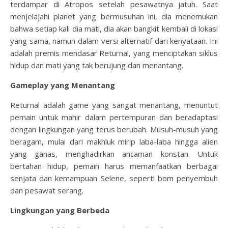
terdampar di Atropos setelah pesawatnya jatuh. Saat
menjelajahi planet yang bermusuhan ini, dia menemukan
bahwa setiap kali dia mati, dia akan bangkit kembali di lokasi
yang sama, namun dalam versi alternatif dari kenyataan. Ini
adalah premis mendasar Returnal, yang menciptakan siklus
hidup dan mati yang tak berujung dan menantang.
Gameplay yang Menantang
Returnal adalah game yang sangat menantang, menuntut
pemain untuk mahir dalam pertempuran dan beradaptasi
dengan lingkungan yang terus berubah. Musuh-musuh yang
beragam, mulai dari makhluk mirip laba-laba hingga alien
yang ganas, menghadirkan ancaman konstan. Untuk
bertahan hidup, pemain harus memanfaatkan berbagai
senjata dan kemampuan Selene, seperti bom penyembuh
dan pesawat serang.
Lingkungan yang Berbeda