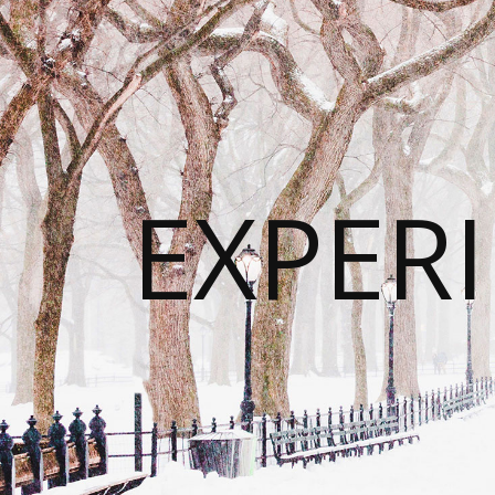
EXPER