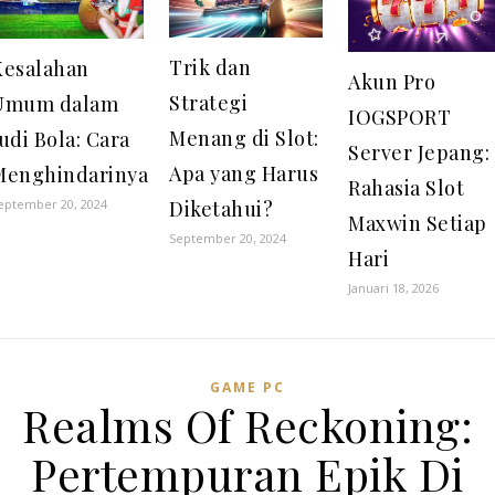
Trik dan
Kesalahan
Akun Pro
Strategi
Umum dalam
IOGSPORT
Menang di Slot:
udi Bola: Cara
Server Jepang:
Apa yang Harus
Menghindarinya
Rahasia Slot
Diketahui?
eptember 20, 2024
Maxwin Setiap
September 20, 2024
Hari
Januari 18, 2026
GAME PC
Realms Of Reckoning:
Pertempuran Epik Di