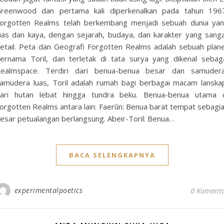
reenwood dan pertama kali diperkenalkan pada tahun 196
orgotten Realms telah berkembang menjadi sebuah dunia ya
uas dan kaya, dengan sejarah, budaya, dan karakter yang sang
etail. Peta dan Geografi Forgotten Realms adalah sebuah plan
ernama Toril, dan terletak di tata surya yang dikenal sebag
ealmspace. Terdiri dari benua-benua besar dan samuder
amudera luas, Toril adalah rumah bagi berbagai macam lanska
ari hutan lebat hingga tundra beku. Benua-benua utama 
orgotten Realms antara lain: Faerûn: Benua barat tempat sebagi
esar petualangan berlangsung. Abeir-Toril: Benua…
BACA SELENGKAPNYA
experimentalpoetics
0 Koment