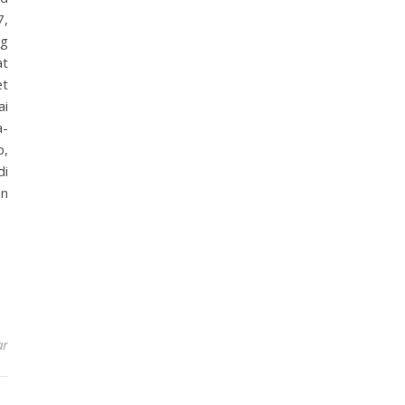
7,
ng
at
et
ai
a-
p,
di
an
ar