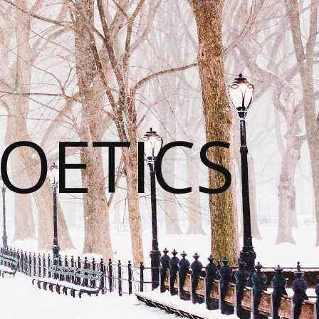
OETICS