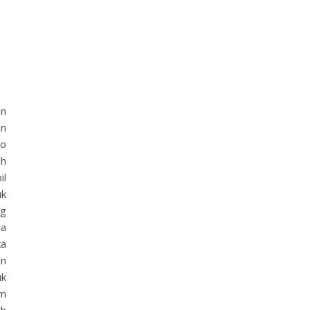
an
on
no
uh
il
k
ng
wa
ka
an
uk
am
ih