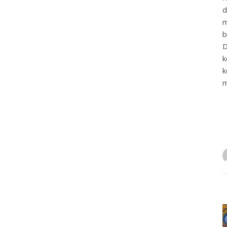
d
m
b
D
k
k
m