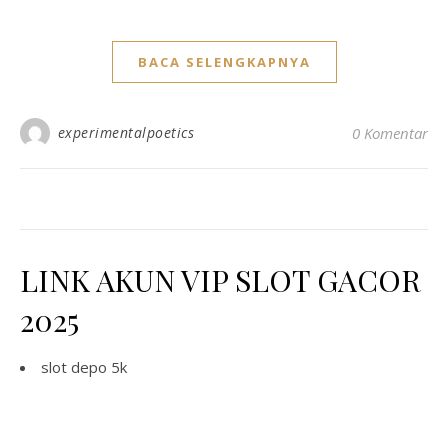
BACA SELENGKAPNYA
experimentalpoetics
0 Komentar
LINK AKUN VIP SLOT GACOR
2025
slot depo 5k