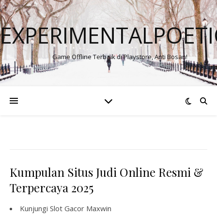
EXPERIMENTALPOETI
Game Offline Terbaik di Playstore, Anti Bosan!
Kumpulan Situs Judi Online Resmi &
Terpercaya 2025
Kunjungi
Slot Gacor Maxwin