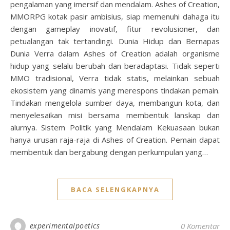
pengalaman yang imersif dan mendalam. Ashes of Creation,
MMORPG kotak pasir ambisius, siap memenuhi dahaga itu
dengan gameplay inovatif, fitur revolusioner, dan
petualangan tak tertandingi. Dunia Hidup dan Bernapas
Dunia Verra dalam Ashes of Creation adalah organisme
hidup yang selalu berubah dan beradaptasi. Tidak seperti
MMO tradisional, Verra tidak statis, melainkan sebuah
ekosistem yang dinamis yang merespons tindakan pemain.
Tindakan mengelola sumber daya, membangun kota, dan
menyelesaikan misi bersama membentuk lanskap dan
alurnya. Sistem Politik yang Mendalam Kekuasaan bukan
hanya urusan raja-raja di Ashes of Creation. Pemain dapat
membentuk dan bergabung dengan perkumpulan yang…
BACA SELENGKAPNYA
experimentalpoetics
0 Komentar