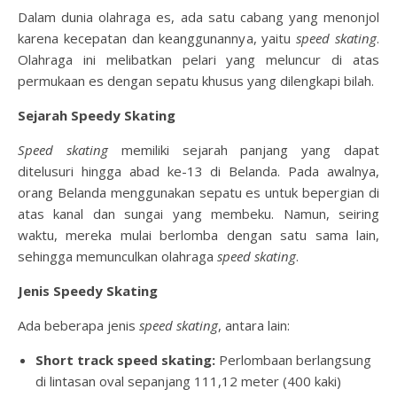
Dalam dunia olahraga es, ada satu cabang yang menonjol
karena kecepatan dan keanggunannya, yaitu
speed skating
.
Olahraga ini melibatkan pelari yang meluncur di atas
permukaan es dengan sepatu khusus yang dilengkapi bilah.
Sejarah Speedy Skating
Speed skating
memiliki sejarah panjang yang dapat
ditelusuri hingga abad ke-13 di Belanda. Pada awalnya,
orang Belanda menggunakan sepatu es untuk bepergian di
atas kanal dan sungai yang membeku. Namun, seiring
waktu, mereka mulai berlomba dengan satu sama lain,
sehingga memunculkan olahraga
speed skating
.
Jenis Speedy Skating
Ada beberapa jenis
speed skating
, antara lain:
Short track speed skating:
Perlombaan berlangsung
di lintasan oval sepanjang 111,12 meter (400 kaki)