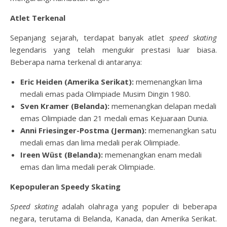
Atlet Terkenal
Sepanjang sejarah, terdapat banyak atlet
speed skating
legendaris yang telah mengukir prestasi luar biasa.
Beberapa nama terkenal di antaranya:
Eric Heiden (Amerika Serikat):
memenangkan lima
medali emas pada Olimpiade Musim Dingin 1980.
Sven Kramer (Belanda):
memenangkan delapan medali
emas Olimpiade dan 21 medali emas Kejuaraan Dunia.
Anni Friesinger-Postma (Jerman):
memenangkan satu
medali emas dan lima medali perak Olimpiade.
Ireen Wüst (Belanda):
memenangkan enam medali
emas dan lima medali perak Olimpiade.
Kepopuleran Speedy Skating
Speed skating
adalah olahraga yang populer di beberapa
negara, terutama di Belanda, Kanada, dan Amerika Serikat.