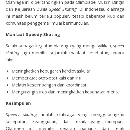
Olahraga ini dipertandingkan pada Olimpiade Musim Dingin
dan Kejuaraan Dunia
Speed Skating
. Di Indonesia, olahraga
ini masih belum terlalu populer, tetapi beberapa klub dan
komunitas penggemar mulai bermunculan.
Manfaat Speedy Skating
Selain sebagai kegiatan olahraga yang mengasyikkan,
speed
skating
juga memiliki sejumlah manfaat kesehatan, antara
lain:
Meningkatkan kebugaran kardiovaskular
Memperkuat otot-otot kaki dan inti
Melatih keseimbangan dan koordinasi
Mengurangi stres dan meningkatkan kesehatan mental
Kesimpulan
Speedy skating
adalah olahraga yang menggabungkan
kecepatan, keanggunan, dan teknik yang mumpuni.
Olahraga ini memiliki sejarah panjang dan telah