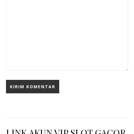
LINK AKUN VIP SLOT GACOR