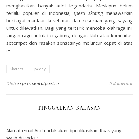
menghasilkan banyak atlet legendaris. Meskipun belum
terlalu populer di Indonesia,
speed skating
menawarkan
berbagai manfaat kesehatan dan keseruan yang sayang
untuk dilewatkan. Bagi yang tertarik mencoba olahraga ini,
jangan ragu untuk bergabung dengan klub atau komunitas
setempat dan rasakan sensasinya meluncur cepat di atas
es.
Skaters
Speedy
Oleh
experimentalpoetics
0 Komentar
TINGGALKAN BALASAN
Alamat email Anda tidak akan dipublikasikan.
Ruas yang
wajib ditandai
*