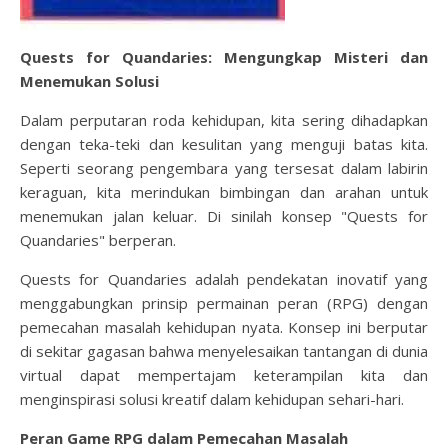
Quests for Quandaries: Mengungkap Misteri dan
Menemukan Solusi
Dalam perputaran roda kehidupan, kita sering dihadapkan
dengan teka-teki dan kesulitan yang menguji batas kita.
Seperti seorang pengembara yang tersesat dalam labirin
keraguan, kita merindukan bimbingan dan arahan untuk
menemukan jalan keluar. Di sinilah konsep "Quests for
Quandaries" berperan.
Quests for Quandaries adalah pendekatan inovatif yang
menggabungkan prinsip permainan peran (RPG) dengan
pemecahan masalah kehidupan nyata. Konsep ini berputar
di sekitar gagasan bahwa menyelesaikan tantangan di dunia
virtual dapat mempertajam keterampilan kita dan
menginspirasi solusi kreatif dalam kehidupan sehari-hari.
Peran Game RPG dalam Pemecahan Masalah