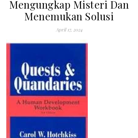
Mengungkap Misteri Dan
Menemukan Solusi
April 17, 2024