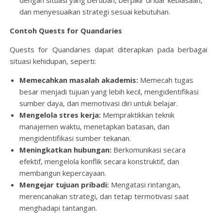
dengan situasi yang berubah, berpikir di luar kebiasaan,
dan menyesuaikan strategi sesuai kebutuhan.
Contoh Quests for Quandaries
Quests for Quandaries dapat diterapkan pada berbagai
situasi kehidupan, seperti:
Memecahkan masalah akademis:
Memecah tugas
besar menjadi tujuan yang lebih kecil, mengidentifikasi
sumber daya, dan memotivasi diri untuk belajar.
Mengelola stres kerja:
Mempraktikkan teknik
manajemen waktu, menetapkan batasan, dan
mengidentifikasi sumber tekanan.
Meningkatkan hubungan:
Berkomunikasi secara
efektif, mengelola konflik secara konstruktif, dan
membangun kepercayaan.
Mengejar tujuan pribadi:
Mengatasi rintangan,
merencanakan strategi, dan tetap termotivasi saat
menghadapi tantangan.