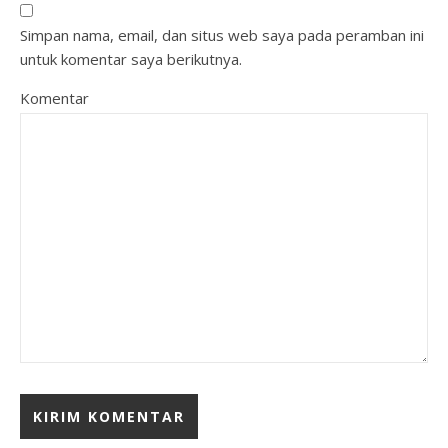
Simpan nama, email, dan situs web saya pada peramban ini
untuk komentar saya berikutnya.
Komentar