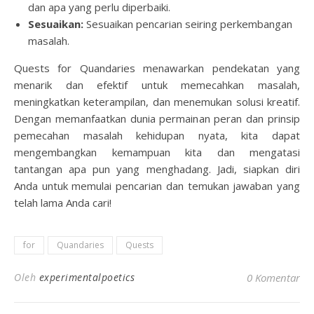
dan apa yang perlu diperbaiki.
Sesuaikan:
Sesuaikan pencarian seiring perkembangan
masalah.
Quests for Quandaries menawarkan pendekatan yang
menarik dan efektif untuk memecahkan masalah,
meningkatkan keterampilan, dan menemukan solusi kreatif.
Dengan memanfaatkan dunia permainan peran dan prinsip
pemecahan masalah kehidupan nyata, kita dapat
mengembangkan kemampuan kita dan mengatasi
tantangan apa pun yang menghadang. Jadi, siapkan diri
Anda untuk memulai pencarian dan temukan jawaban yang
telah lama Anda cari!
for
Quandaries
Quests
Oleh
experimentalpoetics
0 Komentar