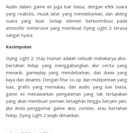
Audio dalam game ini juga luar biasa, dengan efek suara
yang realistis, musik latar yang mendebarkan, dan akting
suara yang kuat. Setiap elemen berkontribusi pada
atmosfer immersive yang membuat Dying Light 2 terasa
sangat nyata.
Kesimpulan
Dying Light 2: Stay Human adalah sebuah mahakarya aksi-
bertahan hidup yang menggabungkan alur cerita yang
menarik, gameplay yang mendebarkan, dan dunia yang
kaya dan dinamis. Dengan fitur co-op dan multipemain yang
luas, grafis yang memukau, dan audio yang luar biasa,
game ini menawarkan pengalaman yang tak terlupakan
yang akan membuat pemain ketagihan hingga berjam-jam.
Jika Anda penggemar game aksi, zombie, atau bertahan
hidup, Dying Light 2 wajib dimainkan.