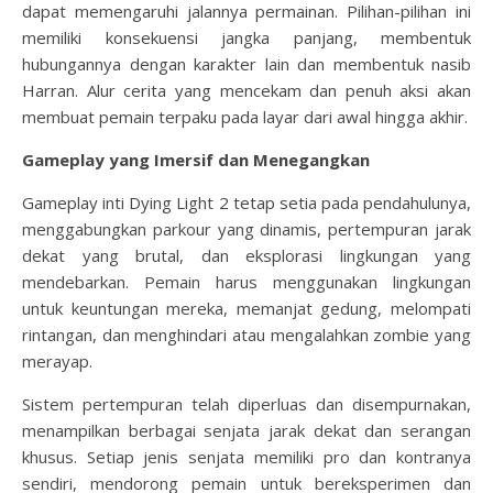
dapat memengaruhi jalannya permainan. Pilihan-pilihan ini
memiliki konsekuensi jangka panjang, membentuk
hubungannya dengan karakter lain dan membentuk nasib
Harran. Alur cerita yang mencekam dan penuh aksi akan
membuat pemain terpaku pada layar dari awal hingga akhir.
Gameplay yang Imersif dan Menegangkan
Gameplay inti Dying Light 2 tetap setia pada pendahulunya,
menggabungkan parkour yang dinamis, pertempuran jarak
dekat yang brutal, dan eksplorasi lingkungan yang
mendebarkan. Pemain harus menggunakan lingkungan
untuk keuntungan mereka, memanjat gedung, melompati
rintangan, dan menghindari atau mengalahkan zombie yang
merayap.
Sistem pertempuran telah diperluas dan disempurnakan,
menampilkan berbagai senjata jarak dekat dan serangan
khusus. Setiap jenis senjata memiliki pro dan kontranya
sendiri, mendorong pemain untuk bereksperimen dan