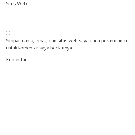
Situs Web
Simpan nama, email, dan situs web saya pada peramban ini
untuk komentar saya berikutnya.
Komentar