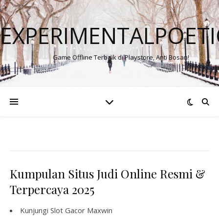
EXPERIMENTALPOETI
Game Offline Terbaik di Playstore, Anti Bosan!
Kumpulan Situs Judi Online Resmi &
Terpercaya 2025
Kunjungi
Slot Gacor Maxwin