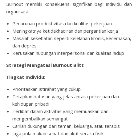
Burnout memiliki konsekuensi signifikan bagi individu dan
organisasi:
Penurunan produktivitas dan kualitas pekerjaan
Meningkatnya ketidakhadiran dan pergantian kerja
Masalah kesehatan seperti kelelahan kronis, kecemasan,
dan depresi
Kerusakan hubungan interpersonal dan kualitas hidup
Strategi Mengatasi Burnout Blitz
Tingkat Individu:
Prioritaskan istirahat yang cukup
Tetapkan batasan yang jelas antara pekerjaan dan
kehidupan pribadi
Terlibat dalam aktivitas yang memuaskan dan
mengembalikan semangat
Carilah dukungan dari teman, keluarga, atau terapis
Jaga pola makan sehat dan aktif secara fisik