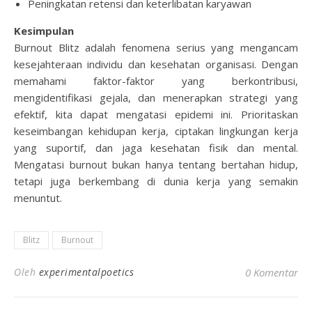
Peningkatan retensi dan keterlibatan karyawan
Kesimpulan
Burnout Blitz adalah fenomena serius yang mengancam
kesejahteraan individu dan kesehatan organisasi. Dengan
memahami faktor-faktor yang berkontribusi,
mengidentifikasi gejala, dan menerapkan strategi yang
efektif, kita dapat mengatasi epidemi ini. Prioritaskan
keseimbangan kehidupan kerja, ciptakan lingkungan kerja
yang suportif, dan jaga kesehatan fisik dan mental.
Mengatasi burnout bukan hanya tentang bertahan hidup,
tetapi juga berkembang di dunia kerja yang semakin
menuntut.
Blitz
Burnout
Oleh
experimentalpoetics
0 Komentar