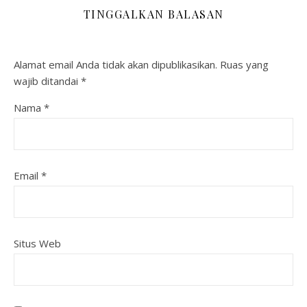
TINGGALKAN BALASAN
Alamat email Anda tidak akan dipublikasikan.
Ruas yang
wajib ditandai
*
Nama
*
Email
*
Situs Web