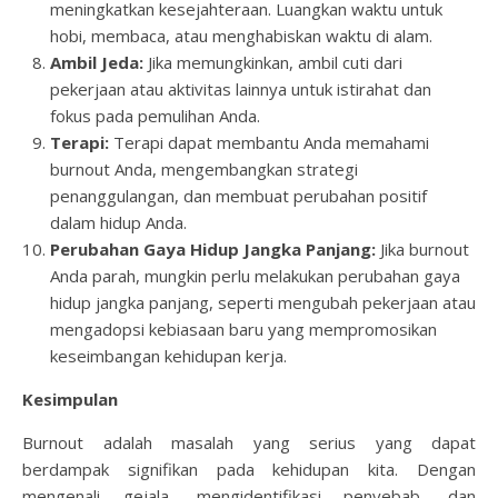
meningkatkan kesejahteraan. Luangkan waktu untuk
hobi, membaca, atau menghabiskan waktu di alam.
Ambil Jeda:
Jika memungkinkan, ambil cuti dari
pekerjaan atau aktivitas lainnya untuk istirahat dan
fokus pada pemulihan Anda.
Terapi:
Terapi dapat membantu Anda memahami
burnout Anda, mengembangkan strategi
penanggulangan, dan membuat perubahan positif
dalam hidup Anda.
Perubahan Gaya Hidup Jangka Panjang:
Jika burnout
Anda parah, mungkin perlu melakukan perubahan gaya
hidup jangka panjang, seperti mengubah pekerjaan atau
mengadopsi kebiasaan baru yang mempromosikan
keseimbangan kehidupan kerja.
Kesimpulan
Burnout adalah masalah yang serius yang dapat
berdampak signifikan pada kehidupan kita. Dengan
mengenali gejala, mengidentifikasi penyebab, dan