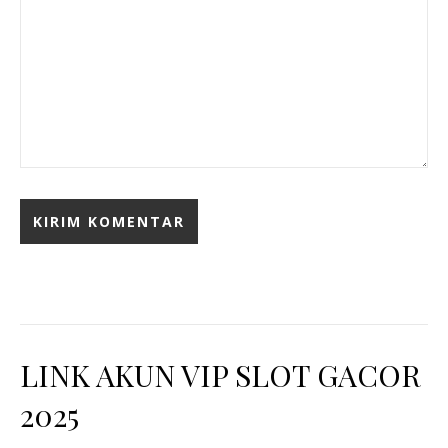
LINK AKUN VIP SLOT GACOR
2025