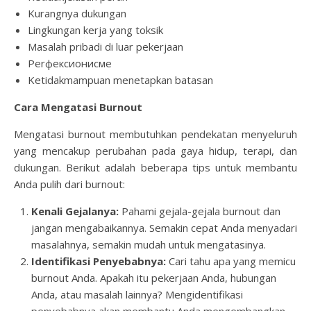
Kurangnya dukungan
Lingkungan kerja yang toksik
Masalah pribadi di luar pekerjaan
Perфексионисме
Ketidakmampuan menetapkan batasan
Cara Mengatasi Burnout
Mengatasi burnout membutuhkan pendekatan menyeluruh
yang mencakup perubahan pada gaya hidup, terapi, dan
dukungan. Berikut adalah beberapa tips untuk membantu
Anda pulih dari burnout:
Kenali Gejalanya:
Pahami gejala-gejala burnout dan
jangan mengabaikannya. Semakin cepat Anda menyadari
masalahnya, semakin mudah untuk mengatasinya.
Identifikasi Penyebabnya:
Cari tahu apa yang memicu
burnout Anda. Apakah itu pekerjaan Anda, hubungan
Anda, atau masalah lainnya? Mengidentifikasi