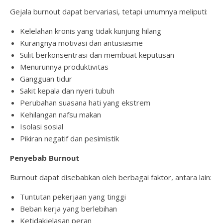
Gejala burnout dapat bervariasi, tetapi umumnya meliputi:
Kelelahan kronis yang tidak kunjung hilang
Kurangnya motivasi dan antusiasme
Sulit berkonsentrasi dan membuat keputusan
Menurunnya produktivitas
Gangguan tidur
Sakit kepala dan nyeri tubuh
Perubahan suasana hati yang ekstrem
Kehilangan nafsu makan
Isolasi sosial
Pikiran negatif dan pesimistik
Penyebab Burnout
Burnout dapat disebabkan oleh berbagai faktor, antara lain:
Tuntutan pekerjaan yang tinggi
Beban kerja yang berlebihan
Ketidakjelasan peran