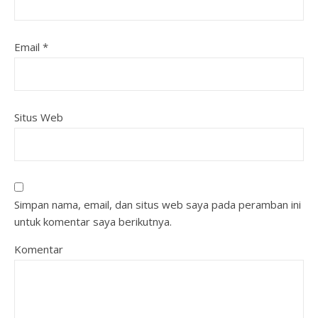
Email
*
Situs Web
Simpan nama, email, dan situs web saya pada peramban ini
untuk komentar saya berikutnya.
Komentar