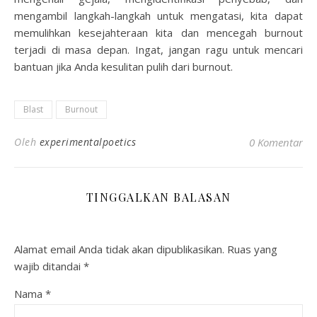
mengambil langkah-langkah untuk mengatasi, kita dapat
memulihkan kesejahteraan kita dan mencegah burnout
terjadi di masa depan. Ingat, jangan ragu untuk mencari
bantuan jika Anda kesulitan pulih dari burnout.
Blast
Burnout
Oleh
experimentalpoetics
0 Komentar
TINGGALKAN BALASAN
Alamat email Anda tidak akan dipublikasikan.
Ruas yang
wajib ditandai
*
Nama
*