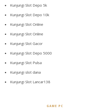
Kunjungi
Slot Depo 5k
Kunjungi
Slot Depo 10k
Kunjungi
Slot Online
Kunjungi
Slot Online
Kunjungi
Slot Gacor
Kunjungi
Slot Depo 5000
Kunjungi
Slot Pulsa
Kunjungi
slot dana
Kunjungi
Slot Lancar138
GAME PC