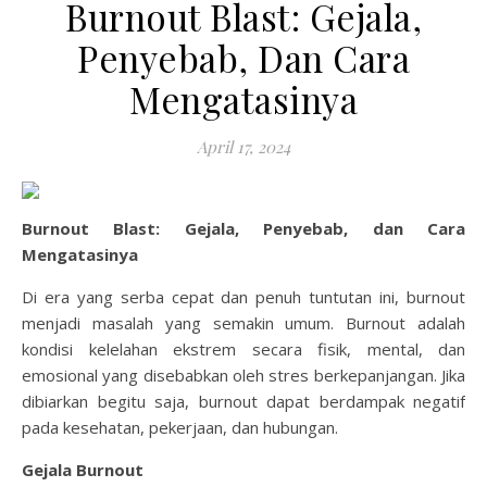
Burnout Blast: Gejala,
Penyebab, Dan Cara
Mengatasinya
April 17, 2024
Burnout Blast: Gejala, Penyebab, dan Cara
Mengatasinya
Di era yang serba cepat dan penuh tuntutan ini, burnout
menjadi masalah yang semakin umum. Burnout adalah
kondisi kelelahan ekstrem secara fisik, mental, dan
emosional yang disebabkan oleh stres berkepanjangan. Jika
dibiarkan begitu saja, burnout dapat berdampak negatif
pada kesehatan, pekerjaan, dan hubungan.
Gejala Burnout