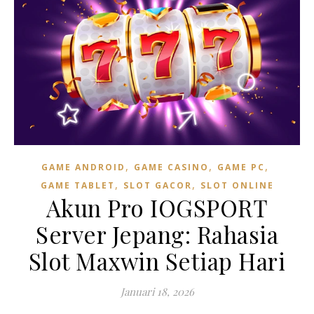
,
,
,
GAME ANDROID
GAME CASINO
GAME PC
,
,
GAME TABLET
SLOT GACOR
SLOT ONLINE
Akun Pro IOGSPORT
Server Jepang: Rahasia
Slot Maxwin Setiap Hari
Januari 18, 2026