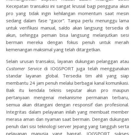
Kecepatan transaksi ini sangat krusial bagi pengguna akun
pro yang tidak ingin kehilangan momentum saat mesin
sedang dalam fase “gacor”. Tanpa perlu menunggu lama
untuk verifikasi manual, saldo akan langsung tersedia di
akun, sehingga pemain bisa langsung melanjutkan sesi
bermain mereka dengan fokus penuh untuk meraih
kemenangan maksimal yang telah ditargetkan.
Selain urusan transaksi, layanan dukungan pelanggan atau
Customer Service
di IOGSPORT juga telah menggunakan
standar layanan global. Tersedia tim ahli yang siap
membantu 24 jam penuh melalui berbagai kanal komunikasi.
Baik itu kendala teknis seputar akun pro maupun
pertanyaan mengenai mekanisme permainan terbaru,
semua akan ditangani dengan responsif dan profesional.
Integritas dalam pelayanan inilah yang membuat member
merasa aman dan nyaman saat bermain. Dengan dukungan
penuh dari sisi teknologi server Jepang yang tangguh serta
pelayanan manusia yang hangat, IOGSPORT sukses