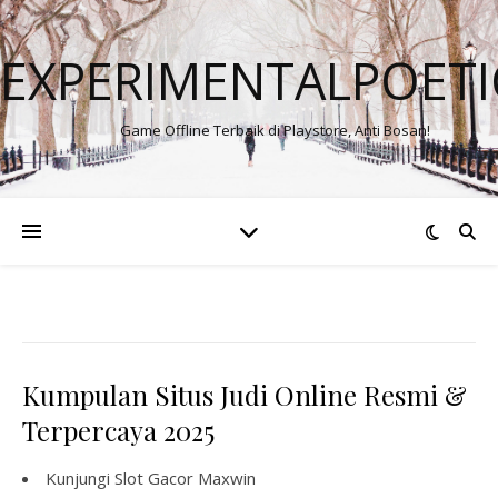
EXPERIMENTALPOETI
Game Offline Terbaik di Playstore, Anti Bosan!
Kumpulan Situs Judi Online Resmi &
Terpercaya 2025
Kunjungi
Slot Gacor Maxwin