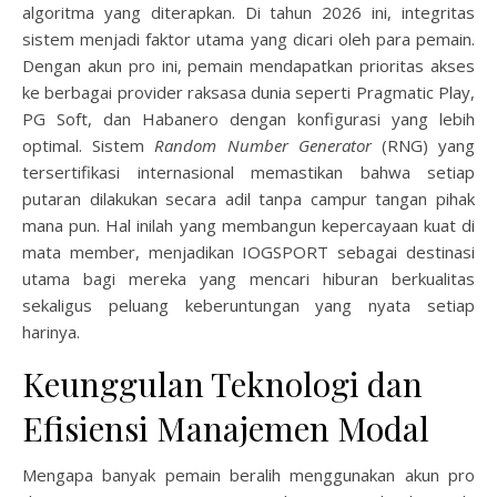
algoritma yang diterapkan. Di tahun 2026 ini, integritas
sistem menjadi faktor utama yang dicari oleh para pemain.
Dengan akun pro ini, pemain mendapatkan prioritas akses
ke berbagai provider raksasa dunia seperti Pragmatic Play,
PG Soft, dan Habanero dengan konfigurasi yang lebih
optimal. Sistem
Random Number Generator
(RNG) yang
tersertifikasi internasional memastikan bahwa setiap
putaran dilakukan secara adil tanpa campur tangan pihak
mana pun. Hal inilah yang membangun kepercayaan kuat di
mata member, menjadikan IOGSPORT sebagai destinasi
utama bagi mereka yang mencari hiburan berkualitas
sekaligus peluang keberuntungan yang nyata setiap
harinya.
Keunggulan Teknologi dan
Efisiensi Manajemen Modal
Mengapa banyak pemain beralih menggunakan akun pro