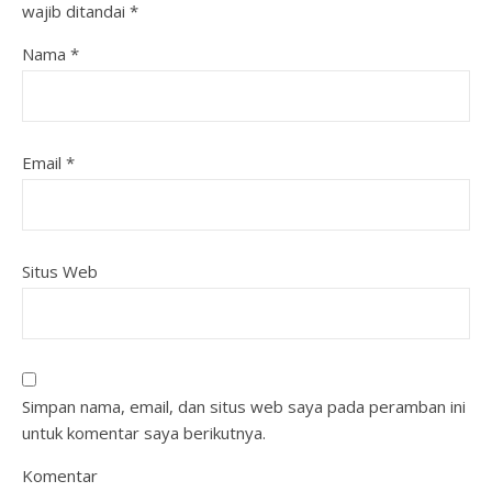
wajib ditandai
*
Nama
*
Email
*
Situs Web
Simpan nama, email, dan situs web saya pada peramban ini
untuk komentar saya berikutnya.
Komentar