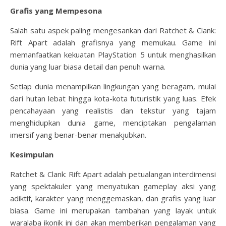
Grafis yang Mempesona
Salah satu aspek paling mengesankan dari Ratchet & Clank:
Rift Apart adalah grafisnya yang memukau. Game ini
memanfaatkan kekuatan PlayStation 5 untuk menghasilkan
dunia yang luar biasa detail dan penuh warna.
Setiap dunia menampilkan lingkungan yang beragam, mulai
dari hutan lebat hingga kota-kota futuristik yang luas. Efek
pencahayaan yang realistis dan tekstur yang tajam
menghidupkan dunia game, menciptakan pengalaman
imersif yang benar-benar menakjubkan.
Kesimpulan
Ratchet & Clank: Rift Apart adalah petualangan interdimensi
yang spektakuler yang menyatukan gameplay aksi yang
adiktif, karakter yang menggemaskan, dan grafis yang luar
biasa. Game ini merupakan tambahan yang layak untuk
waralaba ikonik ini dan akan memberikan pengalaman yang