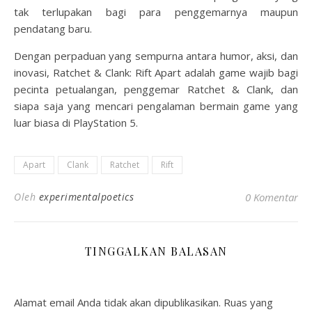
tak terlupakan bagi para penggemarnya maupun
pendatang baru.
Dengan perpaduan yang sempurna antara humor, aksi, dan
inovasi, Ratchet & Clank: Rift Apart adalah game wajib bagi
pecinta petualangan, penggemar Ratchet & Clank, dan
siapa saja yang mencari pengalaman bermain game yang
luar biasa di PlayStation 5.
Apart
Clank
Ratchet
Rift
Oleh
experimentalpoetics
0 Komentar
TINGGALKAN BALASAN
Alamat email Anda tidak akan dipublikasikan.
Ruas yang