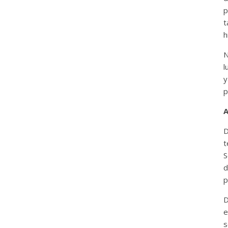
p
t
h
N
l
y
p
A
D
t
S
d
p
D
e
s