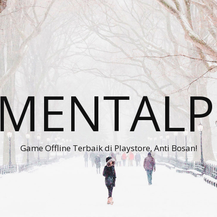
IMENTALP
Game Offline Terbaik di Playstore, Anti Bosan!