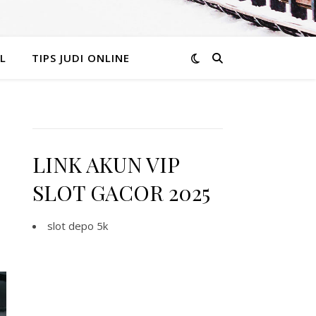
L
TIPS JUDI ONLINE
LINK AKUN VIP
SLOT GACOR 2025
slot depo 5k