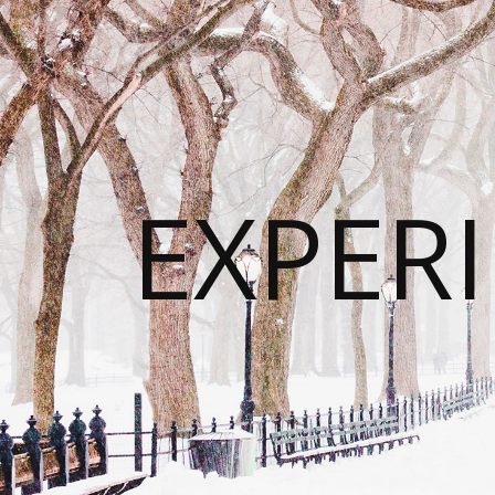
EXPER