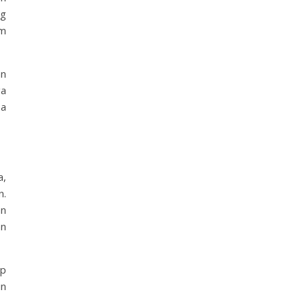
ng
am
an
ga
sa
a,
n.
an
an
ap
in