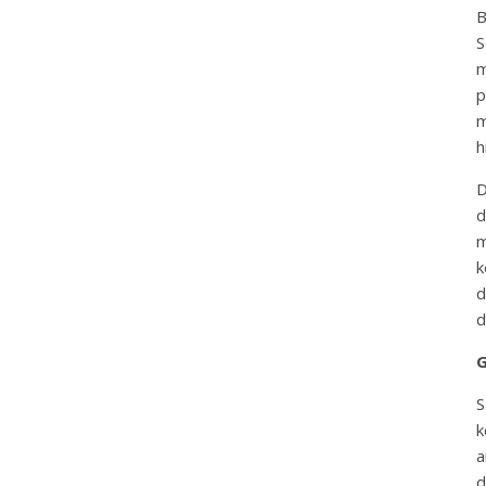
B
S
m
p
m
h
D
d
m
k
d
d
G
S
k
a
d