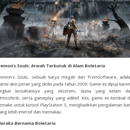
emon’s Souls: Arwah Terkutuk di Alam Boletaria
emon’s Souls, sebuah karya megah dari FromSoftware, adal
ame aksi peran yang dirilis pada tahun 2009. Game ini dipuji kare
ingkat kesulitannya yang ekstrem, dunia yang kelam d
tmosferik, serta gameplay yang adiktif. Kini, game ini kembali d
emake untuk konsol PlayStation 5, menghadirkan pengalaman ba
ang lebih imersif dan memukau.
eraka Bernama Boletaria