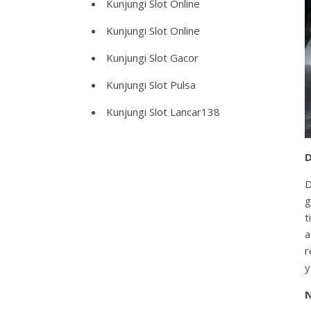
Kunjungi
Slot Online
Kunjungi
Slot Online
Kunjungi
Slot Gacor
Kunjungi
Slot Pulsa
Kunjungi
Slot Lancar138
D
D
g
t
a
r
y
N