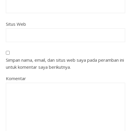
Situs Web
Simpan nama, email, dan situs web saya pada peramban ini
untuk komentar saya berikutnya.
Komentar