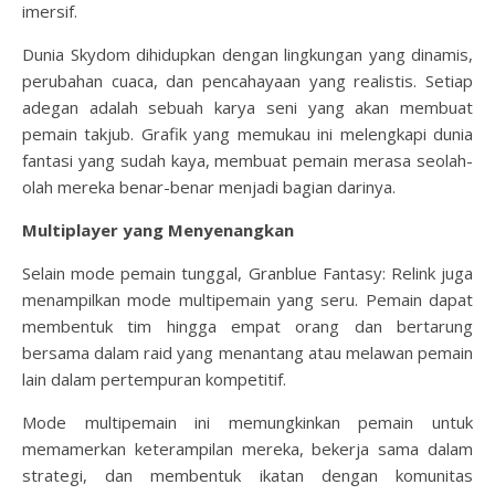
imersif.
Dunia Skydom dihidupkan dengan lingkungan yang dinamis,
perubahan cuaca, dan pencahayaan yang realistis. Setiap
adegan adalah sebuah karya seni yang akan membuat
pemain takjub. Grafik yang memukau ini melengkapi dunia
fantasi yang sudah kaya, membuat pemain merasa seolah-
olah mereka benar-benar menjadi bagian darinya.
Multiplayer yang Menyenangkan
Selain mode pemain tunggal, Granblue Fantasy: Relink juga
menampilkan mode multipemain yang seru. Pemain dapat
membentuk tim hingga empat orang dan bertarung
bersama dalam raid yang menantang atau melawan pemain
lain dalam pertempuran kompetitif.
Mode multipemain ini memungkinkan pemain untuk
memamerkan keterampilan mereka, bekerja sama dalam
strategi, dan membentuk ikatan dengan komunitas