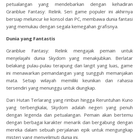
petualangan yang mendebarkan dengan kehadiran
Granblue Fantasy: Relink. Seri game populer ini akhirnya
bersiap meluncur ke konsol dan PC, membawa dunia fantasi
yang memukau dengan segala kemegahan grafisnya.
Dunia yang Fantastis
Granblue Fantasy: Relink mengajak pemain untuk
menjelajahi dunia Skydom yang menakjubkan. Berlatar
belakang pulau-pulau terapung dan langit yang luas, game
ini menawarkan pemandangan yang sungguh memanjakan
mata. Setiap wilayah memiliki keunikan dan rahasia
tersendiri yang menunggu untuk diungkap.
Dari Hutan Terlarang yang rimbun hingga Reruntuhan Kuno
yang terbengkalai, Skydom adalah negeri yang penuh
dengan legenda dan petualangan. Pemain akan bertemu
dengan berbagai karakter menarik dan bergabung dengan
mereka dalam sebuah perjalanan epik untuk mengungkap
misteri yang menyelimuti dunia ini.