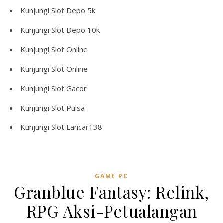
Kunjungi
Slot Depo 5k
Kunjungi
Slot Depo 10k
Kunjungi
Slot Online
Kunjungi
Slot Online
Kunjungi
Slot Gacor
Kunjungi
Slot Pulsa
Kunjungi
Slot Lancar138
GAME PC
Granblue Fantasy: Relink,
RPG Aksi-Petualangan