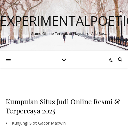
EXPERIMENTALPOETI
Game Offline Terbaik di Playstore, Anti Bosan!
Kumpulan Situs Judi Online Resmi &
Terpercaya 2025
Kunjungi
Slot Gacor Maxwin