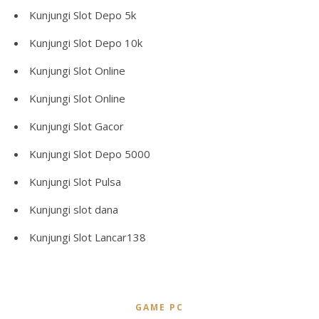
Kunjungi
Slot Depo 5k
Kunjungi
Slot Depo 10k
Kunjungi
Slot Online
Kunjungi
Slot Online
Kunjungi
Slot Gacor
Kunjungi
Slot Depo 5000
Kunjungi
Slot Pulsa
Kunjungi
slot dana
Kunjungi
Slot Lancar138
GAME PC