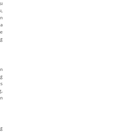
si
i,
en
ra
ke
ng
an
ng
as
g,
an
ng