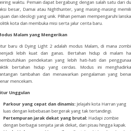
eiring waktu. Pemain dapat bergabung dengan salah satu dari d
aksi besar, Damai atau Nighthunter, yang masing-masing memili
ujuan dan ideologi yang unik. Pilihan pemain mempengaruhi lansk
olitik kota dan membuka misi serta jalur cerita baru.
odus Malam yang Mengerikan
itur baru di Dying Light 2 adalah modus Malam, di mana zomb
enjadi lebih kuat dan ganas. Bertahan hidup di malam ha
embutuhkan pendekatan yang lebih hati-hati dan pengguna
aktik bertahan hidup yang cerdas. Modus ini menghadirk
antangan tambahan dan menawarkan pengalaman yang bena
enar mencekam.
itur Unggulan
Parkour yang cepat dan dinamis:
Jelajahi kota Harran yang
luas dengan kebebasan bergerak yang tak tertandingi.
Pertempuran jarak dekat yang brutal:
Hadapi zombie
dengan berbagai senjata jarak dekat, dari pisau hingga kapak.