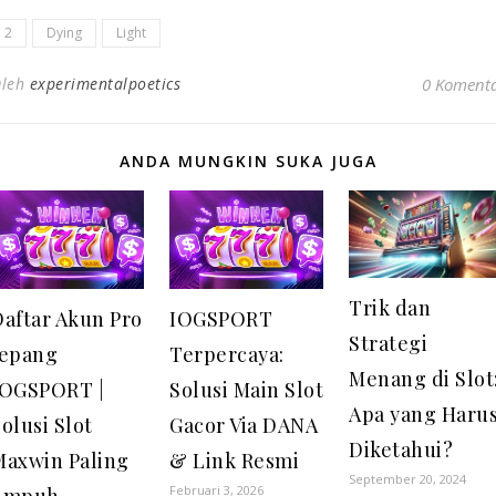
2
Dying
Light
leh
experimentalpoetics
0 Koment
ANDA MUNGKIN SUKA JUGA
Trik dan
Daftar Akun Pro
IOGSPORT
Strategi
Jepang
Terpercaya:
Menang di Slot
IOGSPORT |
Solusi Main Slot
Apa yang Haru
olusi Slot
Gacor Via DANA
Diketahui?
Maxwin Paling
& Link Resmi
September 20, 2024
Februari 3, 2026