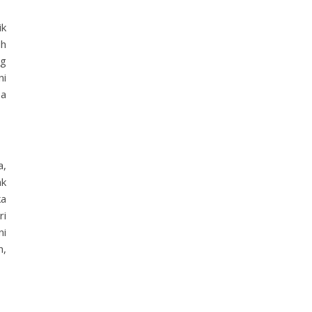
ik
uh
ng
ni
sa
a,
ak
ka
ri
ni
h,