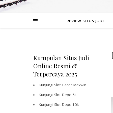
REVIEW SITUS JUDI
Kumpulan Situs Judi
Online Resmi &
Terpercaya 2025
Kunjungi
Slot Gacor Maxwin
Kunjungi
Slot Depo 5k
Kunjungi
Slot Depo 10k