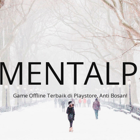
IMENTALP
Game Offline Terbaik di Playstore, Anti Bosan!