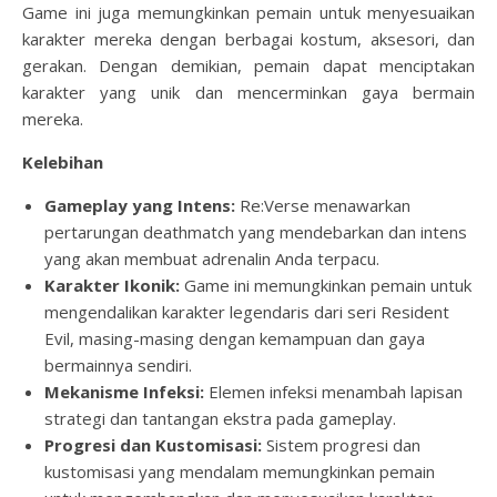
Game ini juga memungkinkan pemain untuk menyesuaikan
karakter mereka dengan berbagai kostum, aksesori, dan
gerakan. Dengan demikian, pemain dapat menciptakan
karakter yang unik dan mencerminkan gaya bermain
mereka.
Kelebihan
Gameplay yang Intens:
Re:Verse menawarkan
pertarungan deathmatch yang mendebarkan dan intens
yang akan membuat adrenalin Anda terpacu.
Karakter Ikonik:
Game ini memungkinkan pemain untuk
mengendalikan karakter legendaris dari seri Resident
Evil, masing-masing dengan kemampuan dan gaya
bermainnya sendiri.
Mekanisme Infeksi:
Elemen infeksi menambah lapisan
strategi dan tantangan ekstra pada gameplay.
Progresi dan Kustomisasi:
Sistem progresi dan
kustomisasi yang mendalam memungkinkan pemain