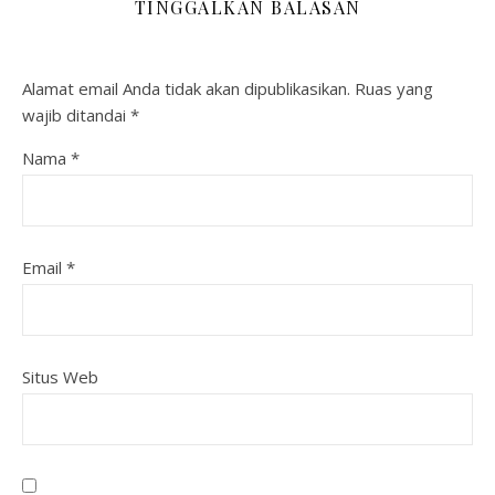
TINGGALKAN BALASAN
Alamat email Anda tidak akan dipublikasikan.
Ruas yang
wajib ditandai
*
Nama
*
Email
*
Situs Web