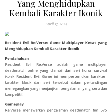
Yang Menghidupkan
Kembali Karakter Ikonik
April 17, 2024
Resident Evil Re:Verse: Game Multiplayer Ketat yang
Menghidupkan Kembali Karakter Ikonik
Pendahuluan
Resident Evil Re:Verse adalah game multiplayer
deathmatch online yang diambil dari seri horor survival
ikonik Resident Evil. Game ini mempertemukan karakter-
karakter klasik dari seri tersebut dalam pertandingan
menegangkan yang menjanjikan pengalaman yang seru dan
kompetitif.
Gameplay
Re:Verse menawarkan pengalaman deathmatch tim 5v5