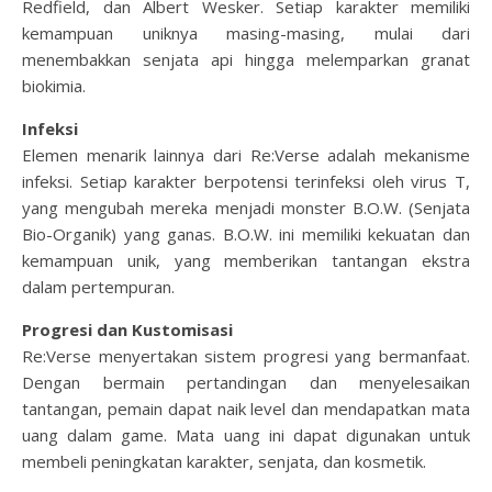
Redfield, dan Albert Wesker. Setiap karakter memiliki
kemampuan uniknya masing-masing, mulai dari
menembakkan senjata api hingga melemparkan granat
biokimia.
Infeksi
Elemen menarik lainnya dari Re:Verse adalah mekanisme
infeksi. Setiap karakter berpotensi terinfeksi oleh virus T,
yang mengubah mereka menjadi monster B.O.W. (Senjata
Bio-Organik) yang ganas. B.O.W. ini memiliki kekuatan dan
kemampuan unik, yang memberikan tantangan ekstra
dalam pertempuran.
Progresi dan Kustomisasi
Re:Verse menyertakan sistem progresi yang bermanfaat.
Dengan bermain pertandingan dan menyelesaikan
tantangan, pemain dapat naik level dan mendapatkan mata
uang dalam game. Mata uang ini dapat digunakan untuk
membeli peningkatan karakter, senjata, dan kosmetik.