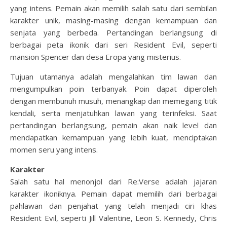
yang intens. Pemain akan memilih salah satu dari sembilan
karakter unik, masing-masing dengan kemampuan dan
senjata yang berbeda. Pertandingan berlangsung di
berbagai peta ikonik dari seri Resident Evil, seperti
mansion Spencer dan desa Eropa yang misterius.
Tujuan utamanya adalah mengalahkan tim lawan dan
mengumpulkan poin terbanyak. Poin dapat diperoleh
dengan membunuh musuh, menangkap dan memegang titik
kendali, serta menjatuhkan lawan yang terinfeksi. Saat
pertandingan berlangsung, pemain akan naik level dan
mendapatkan kemampuan yang lebih kuat, menciptakan
momen seru yang intens.
Karakter
Salah satu hal menonjol dari Re:Verse adalah jajaran
karakter ikoniknya. Pemain dapat memilih dari berbagai
pahlawan dan penjahat yang telah menjadi ciri khas
Resident Evil, seperti Jill Valentine, Leon S. Kennedy, Chris