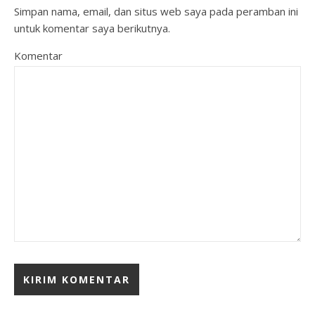
Simpan nama, email, dan situs web saya pada peramban ini
untuk komentar saya berikutnya.
Komentar