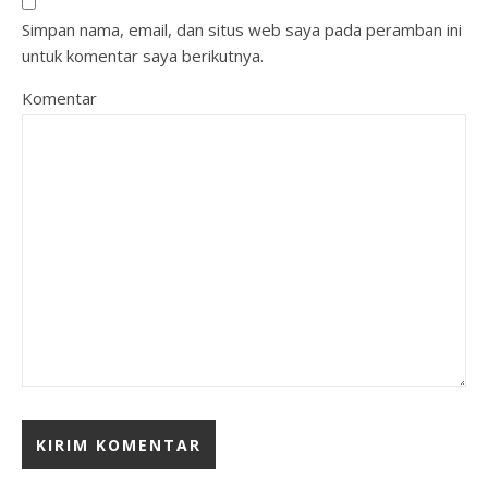
Simpan nama, email, dan situs web saya pada peramban ini
untuk komentar saya berikutnya.
Komentar