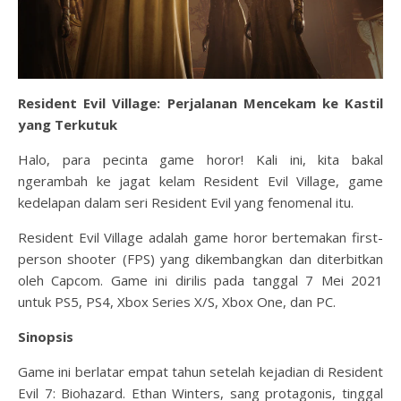
Resident Evil Village: Perjalanan Mencekam ke Kastil
yang Terkutuk
Halo, para pecinta game horor! Kali ini, kita bakal
ngerambah ke jagat kelam Resident Evil Village, game
kedelapan dalam seri Resident Evil yang fenomenal itu.
Resident Evil Village adalah game horor bertemakan first-
person shooter (FPS) yang dikembangkan dan diterbitkan
oleh Capcom. Game ini dirilis pada tanggal 7 Mei 2021
untuk PS5, PS4, Xbox Series X/S, Xbox One, dan PC.
Sinopsis
Game ini berlatar empat tahun setelah kejadian di Resident
Evil 7: Biohazard. Ethan Winters, sang protagonis, tinggal