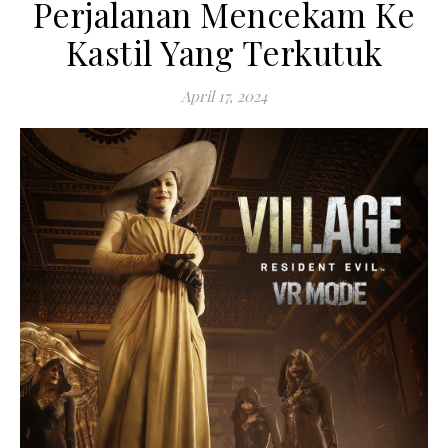
Perjalanan Mencekam Ke
Kastil Yang Terkutuk
April 17, 2024