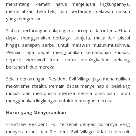
menantang. Pemain harus menjelajahi lingkungannya,
memecahkan teka-teki, dan bertarung melawan musuh
yang mengerikan.
Sistem pertarungan dalam game ini cepat dan intens. Ethan
dapat menggunakan berbagai senjata, mulai dari pistol
hingga senapan serbu, untuk melawan musuh-musuhnya.
Pemain juga dapat menggunakan kemampuan khusus,
seperti werewolf form, untuk meningkatkan peluang
bertahan hidup mereka.
Selain pertarungan, Resident Evil Village juga menampilkan
mekanisme stealth. Pemain dapat menyelinap di belakang
musuh dan membunuh mereka secara diam-diam, atau
menggunakan lingkungan untuk keuntungan mereka.
Horor yang Menyeramkan
Franchise Resident Evil terkenal dengan horornya yang
menyeramkan, dan Resident Evil Village tidak terkecuali.