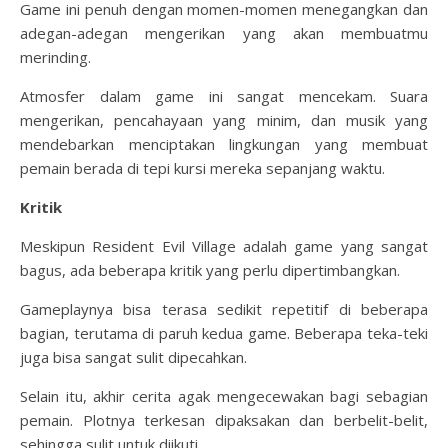
Game ini penuh dengan momen-momen menegangkan dan
adegan-adegan mengerikan yang akan membuatmu
merinding.
Atmosfer dalam game ini sangat mencekam. Suara
mengerikan, pencahayaan yang minim, dan musik yang
mendebarkan menciptakan lingkungan yang membuat
pemain berada di tepi kursi mereka sepanjang waktu.
Kritik
Meskipun Resident Evil Village adalah game yang sangat
bagus, ada beberapa kritik yang perlu dipertimbangkan.
Gameplaynya bisa terasa sedikit repetitif di beberapa
bagian, terutama di paruh kedua game. Beberapa teka-teki
juga bisa sangat sulit dipecahkan.
Selain itu, akhir cerita agak mengecewakan bagi sebagian
pemain. Plotnya terkesan dipaksakan dan berbelit-belit,
sehingga sulit untuk diikuti.