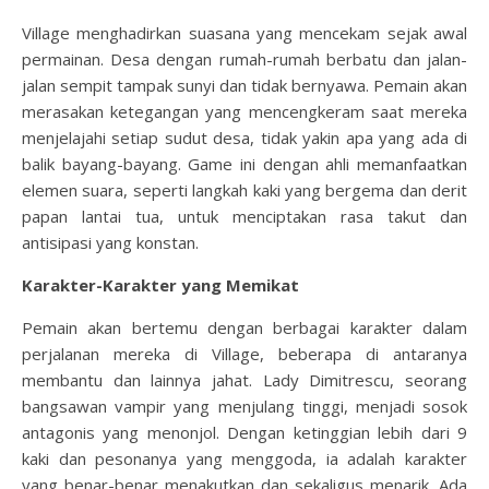
Village menghadirkan suasana yang mencekam sejak awal
permainan. Desa dengan rumah-rumah berbatu dan jalan-
jalan sempit tampak sunyi dan tidak bernyawa. Pemain akan
merasakan ketegangan yang mencengkeram saat mereka
menjelajahi setiap sudut desa, tidak yakin apa yang ada di
balik bayang-bayang. Game ini dengan ahli memanfaatkan
elemen suara, seperti langkah kaki yang bergema dan derit
papan lantai tua, untuk menciptakan rasa takut dan
antisipasi yang konstan.
Karakter-Karakter yang Memikat
Pemain akan bertemu dengan berbagai karakter dalam
perjalanan mereka di Village, beberapa di antaranya
membantu dan lainnya jahat. Lady Dimitrescu, seorang
bangsawan vampir yang menjulang tinggi, menjadi sosok
antagonis yang menonjol. Dengan ketinggian lebih dari 9
kaki dan pesonanya yang menggoda, ia adalah karakter
yang benar-benar menakutkan dan sekaligus menarik. Ada