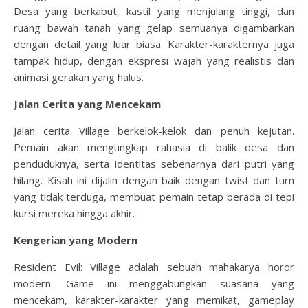
Desa yang berkabut, kastil yang menjulang tinggi, dan
ruang bawah tanah yang gelap semuanya digambarkan
dengan detail yang luar biasa. Karakter-karakternya juga
tampak hidup, dengan ekspresi wajah yang realistis dan
animasi gerakan yang halus.
Jalan Cerita yang Mencekam
Jalan cerita Village berkelok-kelok dan penuh kejutan.
Pemain akan mengungkap rahasia di balik desa dan
penduduknya, serta identitas sebenarnya dari putri yang
hilang. Kisah ini dijalin dengan baik dengan twist dan turn
yang tidak terduga, membuat pemain tetap berada di tepi
kursi mereka hingga akhir.
Kengerian yang Modern
Resident Evil: Village adalah sebuah mahakarya horor
modern. Game ini menggabungkan suasana yang
mencekam, karakter-karakter yang memikat, gameplay