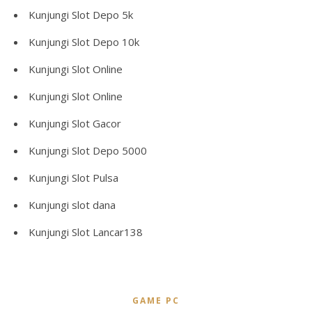
Kunjungi
Slot Depo 5k
Kunjungi
Slot Depo 10k
Kunjungi
Slot Online
Kunjungi
Slot Online
Kunjungi
Slot Gacor
Kunjungi
Slot Depo 5000
Kunjungi
Slot Pulsa
Kunjungi
slot dana
Kunjungi
Slot Lancar138
GAME PC