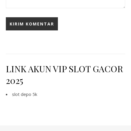
LINK AKUN VIP SLOT GACOR
2025
slot depo 5k