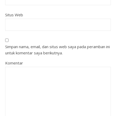
Situs Web
Simpan nama, email, dan situs web saya pada peramban ini
untuk komentar saya berikutnya.
Komentar