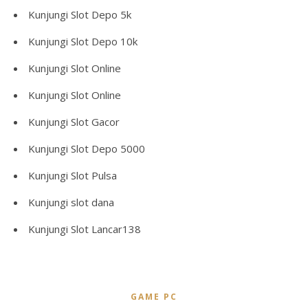
Kunjungi
Slot Depo 5k
Kunjungi
Slot Depo 10k
Kunjungi
Slot Online
Kunjungi
Slot Online
Kunjungi
Slot Gacor
Kunjungi
Slot Depo 5000
Kunjungi
Slot Pulsa
Kunjungi
slot dana
Kunjungi
Slot Lancar138
GAME PC