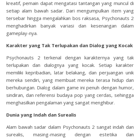
kreatif, pemain dapat mengatasi tantangan yang muncul di
setiap alam bawah sadar. Dari mengumpulkan item yang
tersebar hingga mengalahkan bos raksasa, Psychonauts 2
menghadirkan banyak variasi dan kesenangan dalam
gameplay-nya.
Karakter yang Tak Terlupakan dan Dialog yang Kocak
Psychonauts 2 terkenal dengan karakternya yang tak
terlupakan dan dialognya yang kocak. Setiap karakter
memiliki kepribadian, latar belakang, dan perjuangan unik
mereka sendiri, yang membuat mereka terasa hidup dan
berhubungan. Dialog dalam game ini penuh dengan humor,
sindiran, dan referensi budaya pop yang cerdas, sehingga
menghasilkan pengalaman yang sangat menghibur.
Dunia yang Indah dan Surealis
Alam bawah sadar dalam Psychonauts 2 sangat indah dan
surealis, masing-masing dengan estetika dan