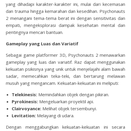
yang dihadapi karakter-karakter ini, mulai dari kecemasan
dan trauma hingga kemarahan dan kesedihan. Psychonauts
2 menangani tema-tema berat ini dengan sensitivitas dan
empati, mengeksplorasi dampak kesehatan mental dan
pentingnya mencari bantuan.
Gameplay yang Luas dan Variatif
Sebagai game platformer 3D, Psychonauts 2 menawarkan
gameplay yang luas dan variatif. Raz dapat menggunakan
kekuatan psikisnya yang unik untuk menjelajahi alam bawah
sadar, memecahkan teka-teki, dan bertarung melawan
musuh yang mengancam. Kekuatan-kekuatan ini meliputi:
Telekinesis:
Memindahkan objek dengan pikiran.
Pyrokinesis:
Mengeluarkan proyektil api.
Clairvoyance:
Melihat objek tersembunyi.
Levitation:
Melayang di udara.
Dengan menggabungkan kekuatan-kekuatan ini secara