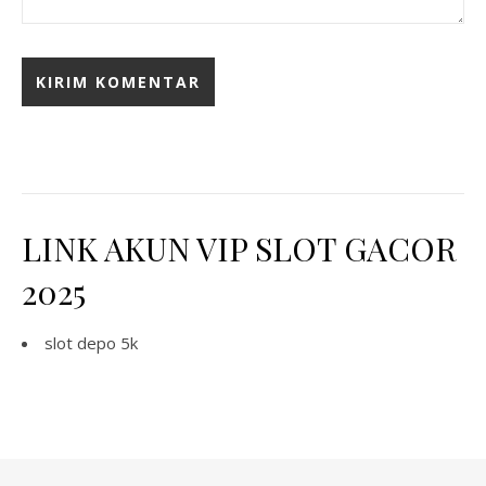
LINK AKUN VIP SLOT GACOR
2025
slot depo 5k