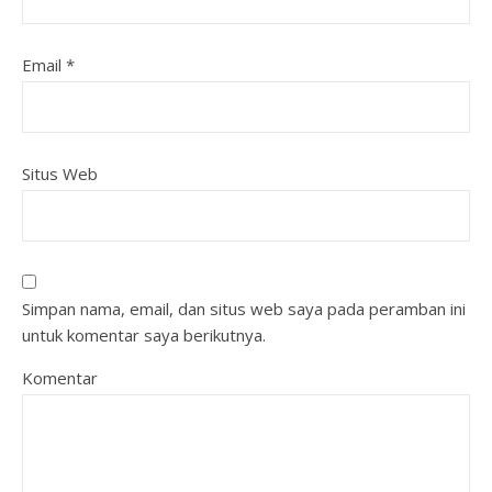
Email
*
Situs Web
Simpan nama, email, dan situs web saya pada peramban ini
untuk komentar saya berikutnya.
Komentar