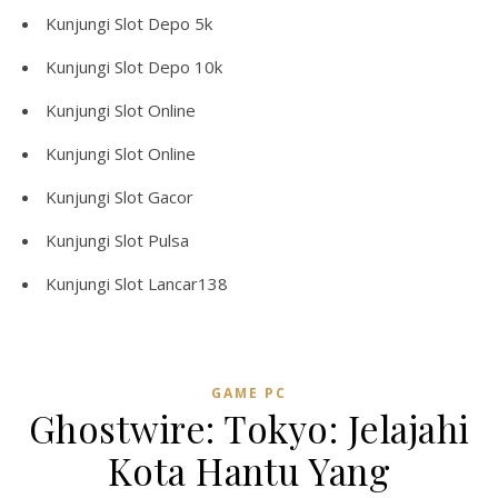
Kunjungi
Slot Depo 5k
Kunjungi
Slot Depo 10k
Kunjungi
Slot Online
Kunjungi
Slot Online
Kunjungi
Slot Gacor
Kunjungi
Slot Pulsa
Kunjungi
Slot Lancar138
GAME PC
Ghostwire: Tokyo: Jelajahi
Kota Hantu Yang