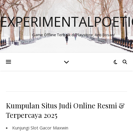
EXPERIMENTALPOETI
Game Offline Terbaik di Playstore, Anti Bosan!
Kumpulan Situs Judi Online Resmi &
Terpercaya 2025
Kunjungi
Slot Gacor Maxwin