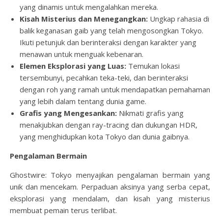
yang dinamis untuk mengalahkan mereka.
Kisah Misterius dan Menegangkan:
Ungkap rahasia di
balik keganasan gaib yang telah mengosongkan Tokyo.
Ikuti petunjuk dan berinteraksi dengan karakter yang
menawan untuk menguak kebenaran.
Elemen Eksplorasi yang Luas:
Temukan lokasi
tersembunyi, pecahkan teka-teki, dan berinteraksi
dengan roh yang ramah untuk mendapatkan pemahaman
yang lebih dalam tentang dunia game.
Grafis yang Mengesankan:
Nikmati grafis yang
menakjubkan dengan ray-tracing dan dukungan HDR,
yang menghidupkan kota Tokyo dan dunia gaibnya.
Pengalaman Bermain
Ghostwire: Tokyo menyajikan pengalaman bermain yang
unik dan mencekam. Perpaduan aksinya yang serba cepat,
eksplorasi yang mendalam, dan kisah yang misterius
membuat pemain terus terlibat.