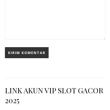
LINK AKUN VIP SLOT GACOR
2025