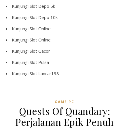
Kunjungi
Slot Depo 5k
Kunjungi
Slot Depo 10k
Kunjungi
Slot Online
Kunjungi
Slot Online
Kunjungi
Slot Gacor
Kunjungi
Slot Pulsa
Kunjungi
Slot Lancar138
GAME PC
Quests Of Quandary:
Perjalanan Epik Penuh