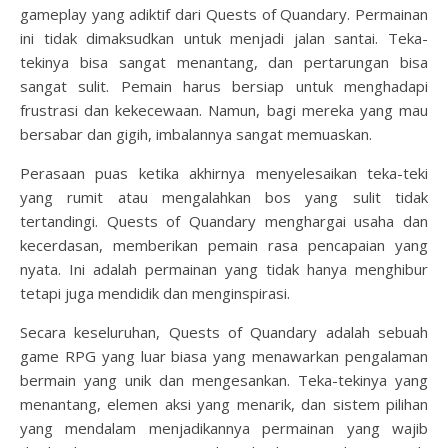
gameplay yang adiktif dari Quests of Quandary. Permainan
ini tidak dimaksudkan untuk menjadi jalan santai. Teka-
tekinya bisa sangat menantang, dan pertarungan bisa
sangat sulit. Pemain harus bersiap untuk menghadapi
frustrasi dan kekecewaan. Namun, bagi mereka yang mau
bersabar dan gigih, imbalannya sangat memuaskan.
Perasaan puas ketika akhirnya menyelesaikan teka-teki
yang rumit atau mengalahkan bos yang sulit tidak
tertandingi. Quests of Quandary menghargai usaha dan
kecerdasan, memberikan pemain rasa pencapaian yang
nyata. Ini adalah permainan yang tidak hanya menghibur
tetapi juga mendidik dan menginspirasi.
Secara keseluruhan, Quests of Quandary adalah sebuah
game RPG yang luar biasa yang menawarkan pengalaman
bermain yang unik dan mengesankan. Teka-tekinya yang
menantang, elemen aksi yang menarik, dan sistem pilihan
yang mendalam menjadikannya permainan yang wajib