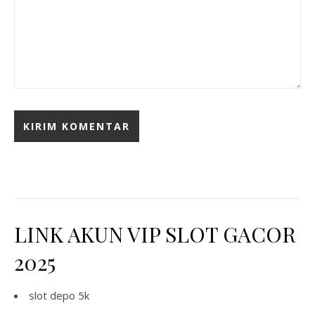
LINK AKUN VIP SLOT GACOR
2025
slot depo 5k