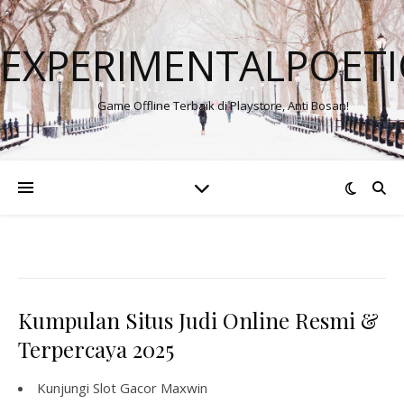
EXPERIMENTALPOETI
Game Offline Terbaik di Playstore, Anti Bosan!
Kumpulan Situs Judi Online Resmi &
Terpercaya 2025
Kunjungi
Slot Gacor Maxwin