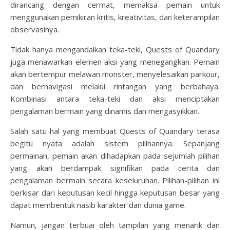
dirancang dengan cermat, memaksa pemain untuk
menggunakan pemikiran kritis, kreativitas, dan keterampilan
observasinya.
Tidak hanya mengandalkan teka-teki, Quests of Quandary
juga menawarkan elemen aksi yang menegangkan. Pemain
akan bertempur melawan monster, menyelesaikan parkour,
dan bernavigasi melalui rintangan yang berbahaya.
Kombinasi antara teka-teki dan aksi menciptakan
pengalaman bermain yang dinamis dan mengasyikkan.
Salah satu hal yang membuat Quests of Quandary terasa
begitu nyata adalah sistem pilihannya. Sepanjang
permainan, pemain akan dihadapkan pada sejumlah pilihan
yang akan berdampak signifikan pada cerita dan
pengalaman bermain secara keseluruhan. Pilihan-pilihan ini
berkisar dari keputusan kecil hingga keputusan besar yang
dapat membentuk nasib karakter dan dunia game.
Namun, jangan terbuai oleh tampilan yang menarik dan