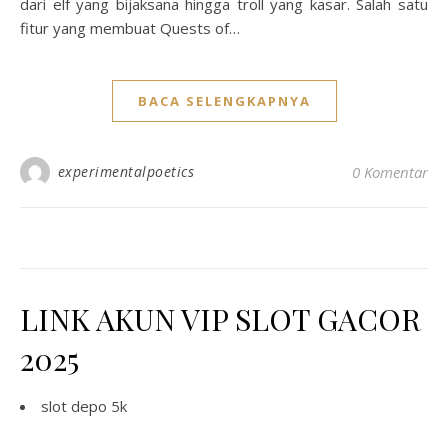
dari elf yang bijaksana hingga troll yang kasar. Salah satu
fitur yang membuat Quests of…
BACA SELENGKAPNYA
experimentalpoetics
0 Komentar
LINK AKUN VIP SLOT GACOR
2025
slot depo 5k