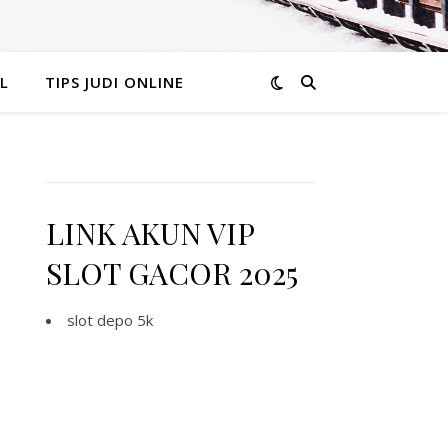
L
TIPS JUDI ONLINE
LINK AKUN VIP
SLOT GACOR 2025
slot depo 5k