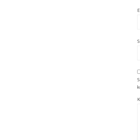
E
S
S
k
K