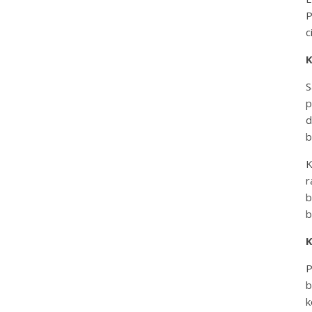
P
c
K
S
p
d
b
K
r
b
b
K
P
b
k