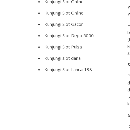
Kunjungi
Slot Online
Kunjungi
Slot Online
P
Kunjungi
Slot Gacor
H
b
Kunjungi
Slot Depo 5000
(
k
Kunjungi
Slot Pulsa
s
Kunjungi
slot dana
S
Kunjungi
Slot Lancar138
P
d
d
t
k
G
D