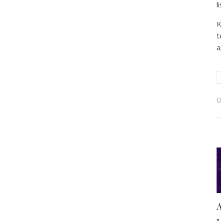
l
K
t
a
O