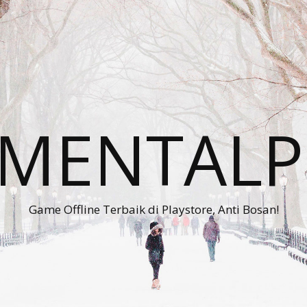
IMENTALP
Game Offline Terbaik di Playstore, Anti Bosan!