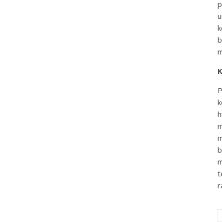
p
u
k
b
m
K
P
k
h
m
m
b
m
t
r