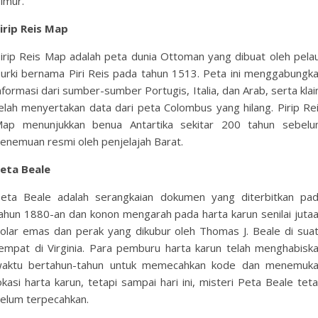
imur.
irip Reis Map
irip Reis Map adalah peta dunia Ottoman yang dibuat oleh pela
urki bernama Piri Reis pada tahun 1513. Peta ini menggabungk
nformasi dari sumber-sumber Portugis, Italia, dan Arab, serta kla
elah menyertakan data dari peta Colombus yang hilang. Pirip Re
ap menunjukkan benua Antartika sekitar 200 tahun sebel
enemuan resmi oleh penjelajah Barat.
eta Beale
eta Beale adalah serangkaian dokumen yang diterbitkan pa
ahun 1880-an dan konon mengarah pada harta karun senilai juta
olar emas dan perak yang dikubur oleh Thomas J. Beale di sua
empat di Virginia. Para pemburu harta karun telah menghabisk
aktu bertahun-tahun untuk memecahkan kode dan menemuk
okasi harta karun, tetapi sampai hari ini, misteri Peta Beale tet
elum terpecahkan.