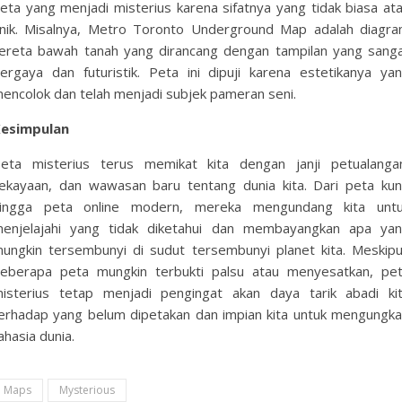
eta yang menjadi misterius karena sifatnya yang tidak biasa at
nik. Misalnya, Metro Toronto Underground Map adalah diagr
ereta bawah tanah yang dirancang dengan tampilan yang sang
ergaya dan futuristik. Peta ini dipuji karena estetikanya ya
encolok dan telah menjadi subjek pameran seni.
esimpulan
eta misterius terus memikat kita dengan janji petualanga
ekayaan, dan wawasan baru tentang dunia kita. Dari peta ku
ingga peta online modern, mereka mengundang kita unt
enjelajahi yang tidak diketahui dan membayangkan apa ya
ungkin tersembunyi di sudut tersembunyi planet kita. Meskip
eberapa peta mungkin terbukti palsu atau menyesatkan, pe
isterius tetap menjadi pengingat akan daya tarik abadi ki
erhadap yang belum dipetakan dan impian kita untuk mengungk
ahasia dunia.
Maps
Mysterious