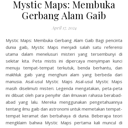
Mystic Maps: Membuka
Gerbang Alam Gaib
April 17, 2024
Mystic Maps: Membuka Gerbang Alam Gaib Bagi pencinta
dunia gaib, Mystic Maps menjadi salah satu referensi
utama dalam menelusuri misteri yang tersembunyi di
sekitar kita. Peta mistis ini dipercaya menyimpan kunci
menuju tempat-tempat terkutuk, benda berhantu, dan
makhluk gaib yang menghuni alam yang berbeda dari
manusia. Asal-usul Mystic Maps Asal-usul Mystic Maps
masih diselimuti misteri. Legenda mengatakan, peta-peta
ini dibuat oleh para penyihir dan ilmuwan rahasia berabad-
abad yang lalu. Mereka menggunakan pengetahuannya
tentang ilmu gaib dan astronomi untuk memetakan tempat-
tempat keramat dan berbahaya di dunia. Beberapa teori
mengklaim bahwa Mystic Maps pertama kali muncul di