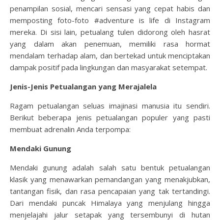
penampilan sosial, mencari sensasi yang cepat habis dan
memposting foto-foto #adventure is life di Instagram
mereka. Di sisi lain, petualang tulen didorong oleh hasrat
yang dalam akan penemuan, memiliki rasa hormat
mendalam terhadap alam, dan bertekad untuk menciptakan
dampak positif pada lingkungan dan masyarakat setempat.
Jenis-Jenis Petualangan yang Merajalela
Ragam petualangan seluas imajinasi manusia itu sendiri.
Berikut beberapa jenis petualangan populer yang pasti
membuat adrenalin Anda terpompa:
Mendaki Gunung
Mendaki gunung adalah salah satu bentuk petualangan
klasik yang menawarkan pemandangan yang menakjubkan,
tantangan fisik, dan rasa pencapaian yang tak tertandingi.
Dari mendaki puncak Himalaya yang menjulang hingga
menjelajahi jalur setapak yang tersembunyi di hutan