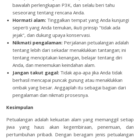
bawalah perlengkapan P3K, dan selalu beri tahu
seseorang tentang rencana Anda.
Hormati alam:
Tinggalkan tempat yang Anda kunjungi
seperti yang Anda temukan, ikuti prinsip "tidak ada
jejak", dan dukung upaya konservasi.
Nikmati pengalaman:
Perjalanan petualangan adalah
tentang lebih dari sekadar menaklukkan tantangan; ini
tentang menciptakan kenangan, belajar tentang diri
Anda, dan menemukan keindahan alam.
Jangan takut gagal:
Tidak apa-apa jika Anda tidak
berhasil mencapai puncak gunung atau menaklukkan
ombak yang besar. Anggaplah itu sebagai bagian dari
pengalaman dan nikmati prosesnya.
Kesimpulan
Petualangan adalah kekuatan alam yang memanggil setiap
jiwa yang haus akan kegembiraan, penemuan, dan
pertumbuhan pribadi. Dengan beragam jenis petualangan