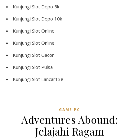
Kunjungi
Slot Depo 5k
Kunjungi
Slot Depo 10k
Kunjungi
Slot Online
Kunjungi
Slot Online
Kunjungi
Slot Gacor
Kunjungi
Slot Pulsa
Kunjungi
Slot Lancar138
GAME PC
Adventures Abound:
Jelajahi Ragam