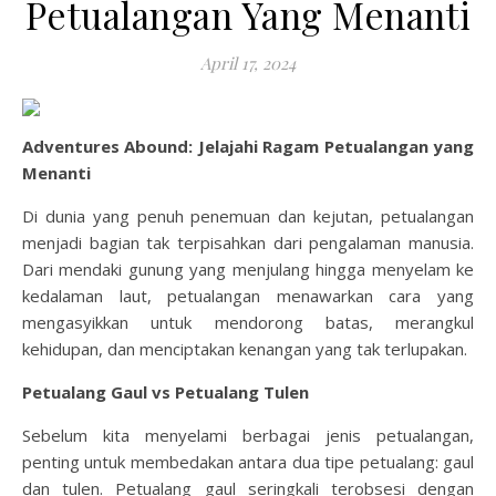
Petualangan Yang Menanti
April 17, 2024
Adventures Abound: Jelajahi Ragam Petualangan yang
Menanti
Di dunia yang penuh penemuan dan kejutan, petualangan
menjadi bagian tak terpisahkan dari pengalaman manusia.
Dari mendaki gunung yang menjulang hingga menyelam ke
kedalaman laut, petualangan menawarkan cara yang
mengasyikkan untuk mendorong batas, merangkul
kehidupan, dan menciptakan kenangan yang tak terlupakan.
Petualang Gaul vs Petualang Tulen
Sebelum kita menyelami berbagai jenis petualangan,
penting untuk membedakan antara dua tipe petualang: gaul
dan tulen. Petualang gaul seringkali terobsesi dengan