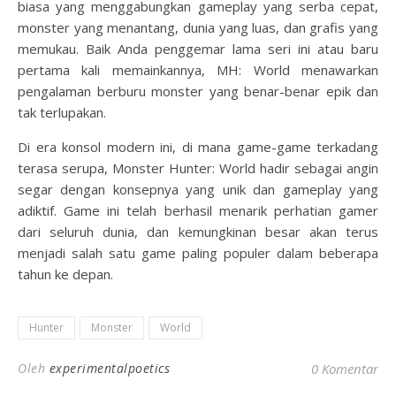
biasa yang menggabungkan gameplay yang serba cepat,
monster yang menantang, dunia yang luas, dan grafis yang
memukau. Baik Anda penggemar lama seri ini atau baru
pertama kali memainkannya, MH: World menawarkan
pengalaman berburu monster yang benar-benar epik dan
tak terlupakan.
Di era konsol modern ini, di mana game-game terkadang
terasa serupa, Monster Hunter: World hadir sebagai angin
segar dengan konsepnya yang unik dan gameplay yang
adiktif. Game ini telah berhasil menarik perhatian gamer
dari seluruh dunia, dan kemungkinan besar akan terus
menjadi salah satu game paling populer dalam beberapa
tahun ke depan.
Hunter
Monster
World
Oleh
experimentalpoetics
0 Komentar