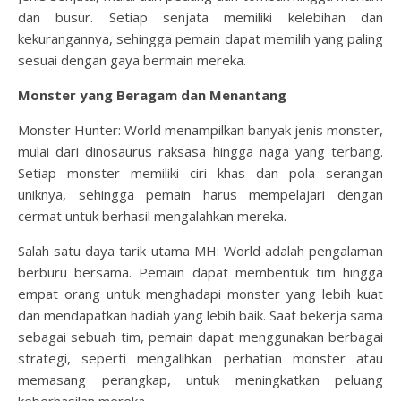
dan busur. Setiap senjata memiliki kelebihan dan
kekurangannya, sehingga pemain dapat memilih yang paling
sesuai dengan gaya bermain mereka.
Monster yang Beragam dan Menantang
Monster Hunter: World menampilkan banyak jenis monster,
mulai dari dinosaurus raksasa hingga naga yang terbang.
Setiap monster memiliki ciri khas dan pola serangan
uniknya, sehingga pemain harus mempelajari dengan
cermat untuk berhasil mengalahkan mereka.
Salah satu daya tarik utama MH: World adalah pengalaman
berburu bersama. Pemain dapat membentuk tim hingga
empat orang untuk menghadapi monster yang lebih kuat
dan mendapatkan hadiah yang lebih baik. Saat bekerja sama
sebagai sebuah tim, pemain dapat menggunakan berbagai
strategi, seperti mengalihkan perhatian monster atau
memasang perangkap, untuk meningkatkan peluang
keberhasilan mereka.