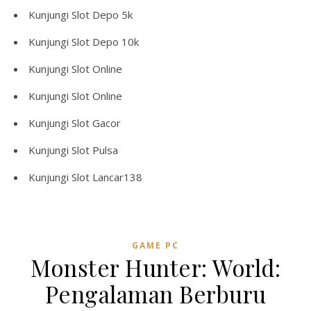
Kunjungi
Slot Depo 5k
Kunjungi
Slot Depo 10k
Kunjungi
Slot Online
Kunjungi
Slot Online
Kunjungi
Slot Gacor
Kunjungi
Slot Pulsa
Kunjungi
Slot Lancar138
GAME PC
Monster Hunter: World:
Pengalaman Berburu