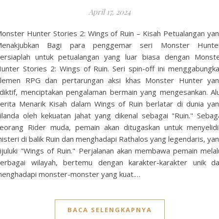
April 17, 2024
onster Hunter Stories 2: Wings of Ruin – Kisah Petualangan ya
enakjubkan Bagi para penggemar seri Monster Hunte
ersiaplah untuk petualangan yang luar biasa dengan Monst
unter Stories 2: Wings of Ruin. Seri spin-off ini menggabungk
lemen RPG dan pertarungan aksi khas Monster Hunter ya
diktif, menciptakan pengalaman bermain yang mengesankan. Al
erita Menarik Kisah dalam Wings of Ruin berlatar di dunia ya
ilanda oleh kekuatan jahat yang dikenal sebagai "Ruin." Sebag
eorang Rider muda, pemain akan ditugaskan untuk menyelidi
isteri di balik Ruin dan menghadapi Rathalos yang legendaris, ya
ijuluki "Wings of Ruin." Perjalanan akan membawa pemain melal
erbagai wilayah, bertemu dengan karakter-karakter unik d
enghadapi monster-monster yang kuat.…
BACA SELENGKAPNYA