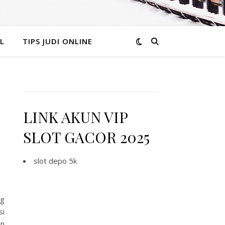
L
TIPS JUDI ONLINE
LINK AKUN VIP
SLOT GACOR 2025
slot depo 5k
ng
si
an