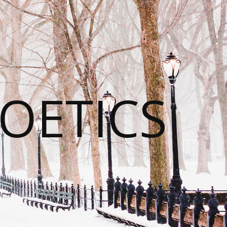
OETICS