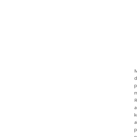
M
d
p
m
R
a
k
a
p
p