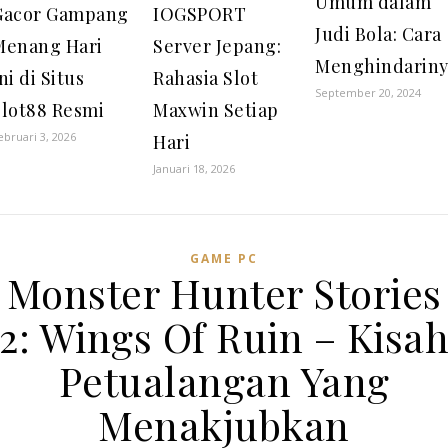
Umum dalam
Gacor Gampang
IOGSPORT
Judi Bola: Cara
Menang Hari
Server Jepang:
Menghindariny
ni di Situs
Rahasia Slot
September 20, 2024
Slot88 Resmi
Maxwin Setiap
ebruari 3, 2026
Hari
Januari 18, 2026
GAME PC
Monster Hunter Stories
2: Wings Of Ruin – Kisa
Petualangan Yang
Menakjubkan