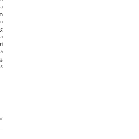
da
am
an
ng
ya
ri
wa
ng
ns
ar