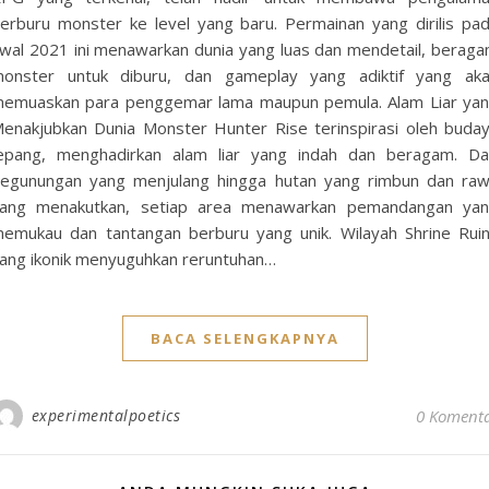
erburu monster ke level yang baru. Permainan yang dirilis pa
wal 2021 ini menawarkan dunia yang luas dan mendetail, berag
onster untuk diburu, dan gameplay yang adiktif yang ak
emuaskan para penggemar lama maupun pemula. Alam Liar ya
enakjubkan Dunia Monster Hunter Rise terinspirasi oleh buda
epang, menghadirkan alam liar yang indah dan beragam. Da
egunungan yang menjulang hingga hutan yang rimbun dan ra
ang menakutkan, setiap area menawarkan pemandangan ya
emukau dan tantangan berburu yang unik. Wilayah Shrine Rui
ang ikonik menyuguhkan reruntuhan…
BACA SELENGKAPNYA
experimentalpoetics
0 Koment